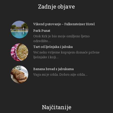
Zadnje objave
Vikend putovanje – Falkensteiner Hotel
Park Punat
Otok Krk je bio moje omiljeno ljetno
odredište…
Tart od lješnjaka i jabuka
Već neko vrijeme kupujem domaće pržene
lješnjake i koji…
Banana bread s jabukama
Vaga mi je crkla. Dobro nije crkla…
Najčitanije