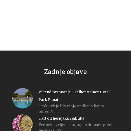
Zadnje objave
Vikend putovanje – Falkensteiner Hotel
Park Punat
Otok Krk je bio moje omiljeno ljetno
odredište…
Tart od lješnjaka i jabuka
Već neko vrijeme kupujem domaće pržene
lješnjake i koji…