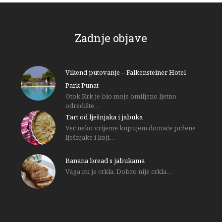
Zadnje objave
Vikend putovanje – Falkensteiner Hotel
Park Punat
Otok Krk je bio moje omiljeno ljetno
odredište…
Tart od lješnjaka i jabuka
Već neko vrijeme kupujem domaće pržene
lješnjake i koji…
Banana bread s jabukama
Vaga mi je crkla. Dobro nije crkla…