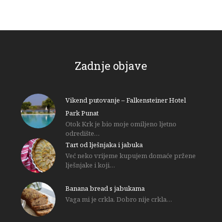
Zadnje objave
Vikend putovanje – Falkensteiner Hotel
Park Punat
Otok Krk je bio moje omiljeno ljetno
odredište…
Tart od lješnjaka i jabuka
Već neko vrijeme kupujem domaće pržene
lješnjake i koji…
Banana bread s jabukama
Vaga mi je crkla. Dobro nije crkla…