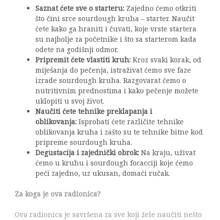
Saznat ćete sve o starteru:
Zajedno ćemo otkriti
što čini srce sourdough kruha – starter. Naučit
ćete kako ga hraniti i čuvati, koje vrste startera
su najbolje za početnike i što sa starterom kada
odete na godišnji odmor.
Pripremit ćete vlastiti kruh:
Kroz svaki korak, od
miješanja do pečenja, istraživat ćemo sve faze
izrade sourdough kruha. Razgovarat ćemo o
nutritivnim prednostima i kako pečenje možete
uklopiti u svoj život.
Naučiti ćete tehnike preklapanja i
oblikovanja:
Isprobati ćete različite tehnike
oblikovanja kruha i zašto su te tehnike bitne kod
pripreme sourdough kruha.
Degustacija i zajednički obrok:
Na kraju, uživat
ćemo u kruhu i sourdough focacciji koje ćemo
peći zajedno, uz ukusan, domaći ručak.
Za koga je ova radionica?
Ova radionica je savršena za sve koji žele naučiti nešto