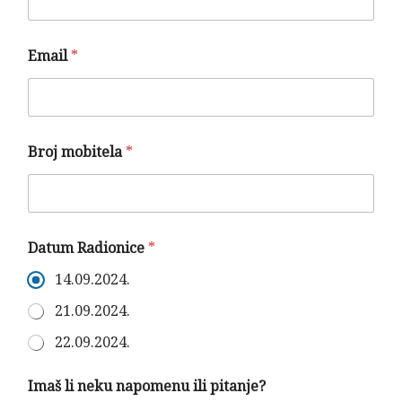
Email
*
Broj mobitela
*
I
Datum Radionice
*
m
a
14.09.2024.
š
i
21.09.2024.
l
i
22.09.2024.
B
r
*
Imaš li neku napomenu ili pitanje?
o
*