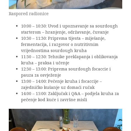
Raspored radionice
10:00 – 10:30: Uvod i upoznavanje sa sourdough
starterom – hranjenje, održavanje, čuvanje
10:30 – 11:30: Priprema tijesta – miješanje,
fermentacija, i razgovor o nutritivnim
vrijednostima sourdough kruha
11:30 – 12:30: Tehnike preklapanja i oblikovanja
kruha – praksa i učenje
12:30 – 13:00: Priprema sourdough focaccie i
pauza za osvježenje
13:00 – 14:00: Pečenje kruha i focaccije –
zajedničko kušanje uz domaći ručak
14:00 – 15:00: Zaključak i Q&A – podjela kruha za
pečenje kod kuće i završne misli