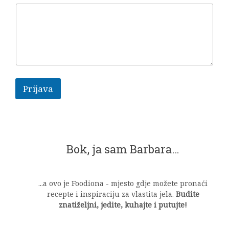
j
n
a
p
o
m
e
n
u
Prijava
Bok, ja sam Barbara…
...a ovo je Foodiona - mjesto gdje možete pronaći
recepte i inspiraciju za vlastita jela.
Budite
znatiželjni, jedite, kuhajte i putujte!