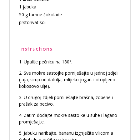
1 jabuka
50 g tamne čokolade
prstohvat soli
Instructions
Upalite pećnicu na 180°.
Sve mokre sastojke pomiješajte u jednoj zdjeli
(jaja, sirup od datulja, mlijeko jogurt i otopljeno
kokosovo ulje).
U drugoj zdjeli pomiješajte brašna, zobene i
prašak za pecivo.
Zatim dodajte mokre sastojke u suhe i lagano
promješajte.
Jabuku naribajte, bananu izgnječite vilicom a
čokoladu narežite na kockice.