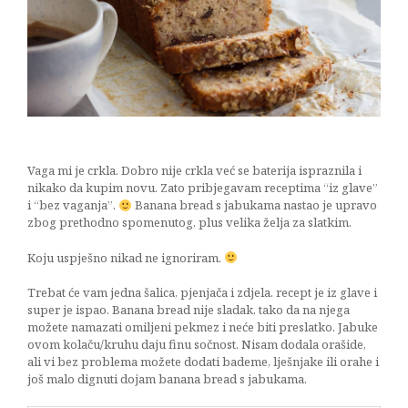
kaša
15/03/2018
Vaga mi je crkla. Dobro nije crkla već se baterija ispraznila i
nikako da kupim novu. Zato pribjegavam receptima “iz glave”
i “bez vaganja”.
Banana bread s jabukama nastao je upravo
zbog prethodno spomenutog, plus velika želja za slatkim.
Koju uspješno nikad ne ignoriram.
Trebat će vam jedna šalica, pjenjača i zdjela. recept je iz glave i
super je ispao. Banana bread nije sladak, tako da na njega
možete namazati omiljeni pekmez i neće biti preslatko. Jabuke
ovom kolaču/kruhu daju finu sočnost. Nisam dodala orašide,
ali vi bez problema možete dodati bademe, lješnjake ili orahe i
još malo dignuti dojam banana bread s jabukama.