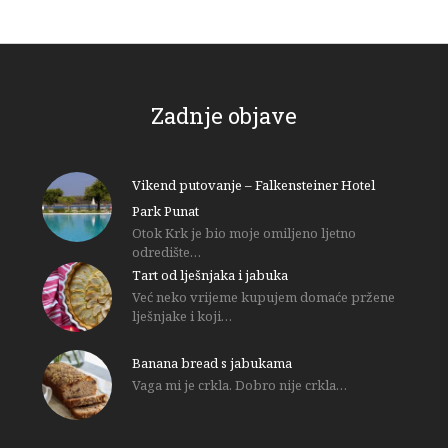
Zadnje objave
Vikend putovanje – Falkensteiner Hotel
Park Punat
Otok Krk je bio moje omiljeno ljetno
odredište…
Tart od lješnjaka i jabuka
Već neko vrijeme kupujem domaće pržene
lješnjake i koji…
Banana bread s jabukama
Vaga mi je crkla. Dobro nije crkla…