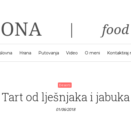
Deserti
 putovanje – Falkensteine
Park Punat
01/06/2018
slovna
Hrana
Putovanja
Video
O meni
Kontaktiraj
Deserti
Tart od lješnjaka i jabuka
01/06/2018