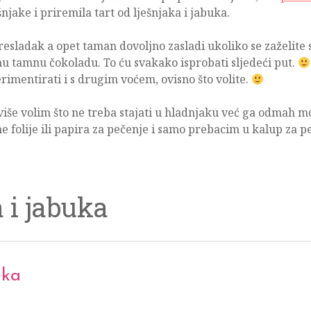
njake i priremila tart od lješnjaka i jabuka.
resladak a opet taman dovoljno zasladi ukoliko se zaželite 
u tamnu čokoladu. To ću svakako isprobati sljedeći put.
erimentirati i s drugim voćem, ovisno što volite.
iše volim što ne treba stajati u hladnjaku već ga odmah mo
e folije ili papira za pečenje i samo prebacim u kalup za p
a i jabuka
uka