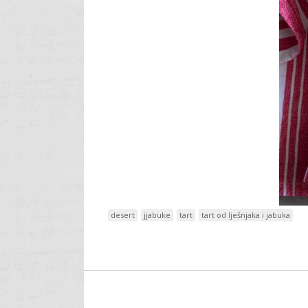
desert
jjabuke
tart
tart od lješnjaka i jabuka