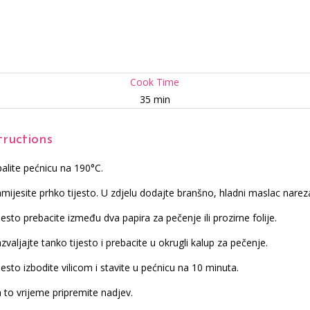
Cook Time
35 min
tructions
alite pećnicu na 190°C.
mijesite prhko tijesto. U zdjelu dodajte branšno, hladni maslac narezan
jesto prebacite između dva papira za pečenje ili prozirne folije.
zvaljajte tanko tijesto i prebacite u okrugli kalup za pečenje.
jesto izbodite vilicom i stavite u pećnicu na 10 minuta.
 to vrijeme pripremite nadjev.