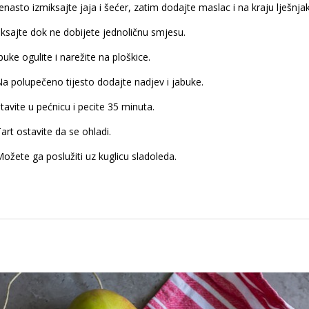
enasto izmiksajte jaja i šećer, zatim dodajte maslac i na kraju lješnja
ksajte dok ne dobijete jednoličnu smjesu.
buke ogulite i narežite na ploškice.
a polupečeno tijesto dodajte nadjev i jabuke.
tavite u pećnicu i pecite 35 minuta.
art ostavite da se ohladi.
ožete ga poslužiti uz kuglicu sladoleda.