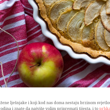
ne lješnjake i koji kod nas doma nestaju brzinom svjetlos
dina i znate da najviše volim pripremati tijesta, i to
prhka