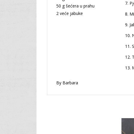
Pj
50 g šećera u prahu
2 veće jabuke
Mi
Ja
N
S
T
M
By Barbara