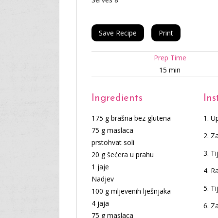
Save Recipe
Print
Prep Time
15 min
Ingredients
Ins
175 g brašna bez glutena
Up
75 g maslaca
Za
prstohvat soli
Ti
20 g šećera u prahu
1 jaje
Ra
Nadjev
Ti
100 g mljevenih lješnjaka
4 jaja
Za
75 g maslaca