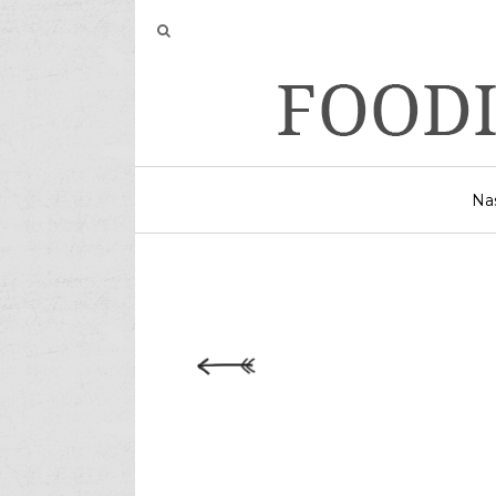
Vikend
Na