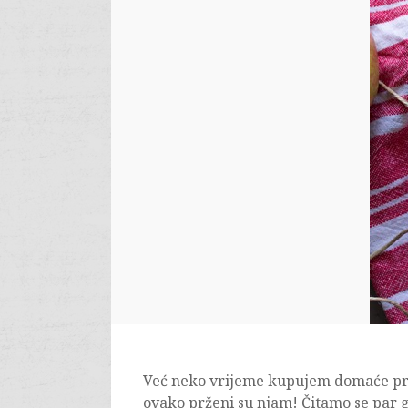
Već neko vrijeme kupujem domaće prže
ovako prženi su njam! Čitamo se par go