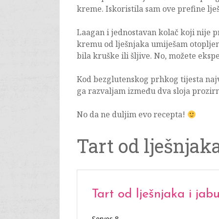
kreme. Iskoristila sam ove prefine lješ
Laagan i jednostavan kolač koji nije p
kremu od lješnjaka umiješam otopljen
bila kruške ili šljive. No, možete eksp
Kod bezglutenskog prhkog tijesta najv
ga razvaljam između dva sloja prozirn
No da ne duljim evo recepta!
Tart od lješnjak
Tart od lješnjaka i jab
Serves 8