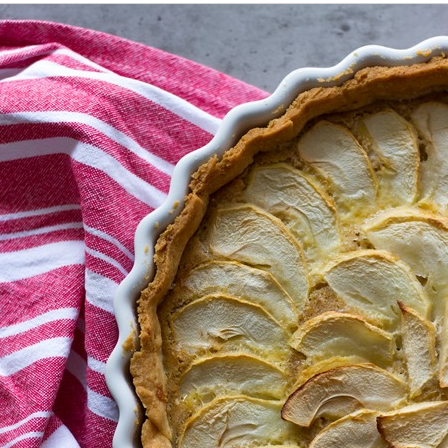
Deserti
Banana bread s jabukam
01/06/2018