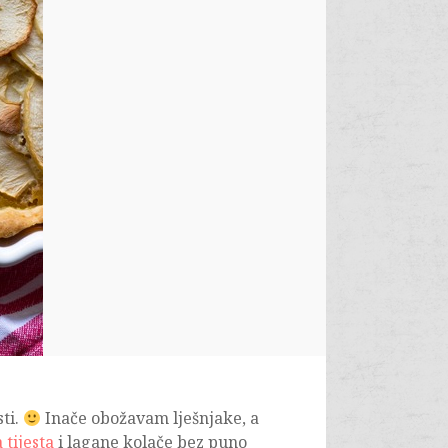
ti.
Inače obožavam lješnjake, a
 tijesta
i lagane kolače bez puno