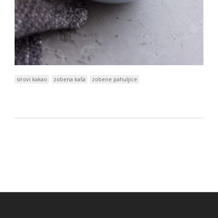
sirovi kakao
zobena kaša
zobene pahuljice