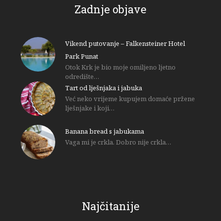
Zadnje objave
Vikend putovanje – Falkensteiner Hotel
Park Punat
Otok Krk je bio moje omiljeno ljetno
odredište…
Tart od lješnjaka i jabuka
Već neko vrijeme kupujem domaće pržene
lješnjake i koji…
Banana bread s jabukama
Vaga mi je crkla. Dobro nije crkla…
Najčitanije