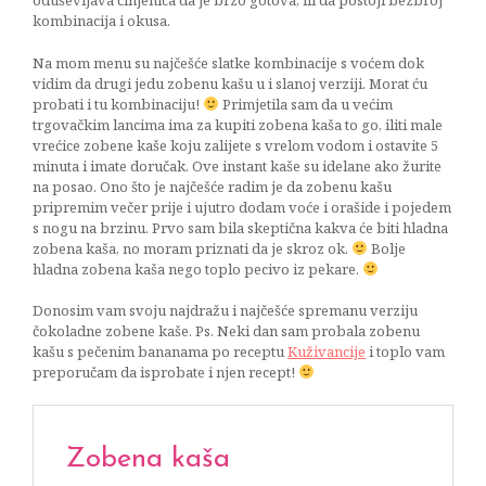
oduševljava činjenica da je brzo gotova, ili da postoji bezbroj
kombinacija i okusa.
Na mom menu su najčešće slatke kombinacije s voćem dok
vidim da drugi jedu zobenu kašu u i slanoj verziji. Morat ću
probati i tu kombinaciju!
Primjetila sam da u većim
trgovačkim lancima ima za kupiti zobena kaša to go, iliti male
vrećice zobene kaše koju zalijete s vrelom vodom i ostavite 5
minuta i imate doručak. Ove instant kaše su idelane ako žurite
na posao. Ono što je najčešće radim je da zobenu kašu
pripremim večer prije i ujutro dodam voće i orašide i pojedem
s nogu na brzinu. Prvo sam bila skeptična kakva će biti hladna
zobena kaša, no moram priznati da je skroz ok.
Bolje
hladna zobena kaša nego toplo pecivo iz pekare.
Donosim vam svoju najdražu i najčešće spremanu verziju
čokoladne zobene kaše. Ps. Neki dan sam probala zobenu
kašu s pečenim bananama po receptu
Kuživancije
i toplo vam
preporučam da isprobate i njen recept!
Zobena kaša