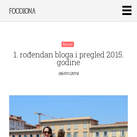
grad
2/3
06/01/2016
Razno
1. rođendan bloga i pregled 2015.
godine
06/01/2016
Razno
Berlin
– New
York