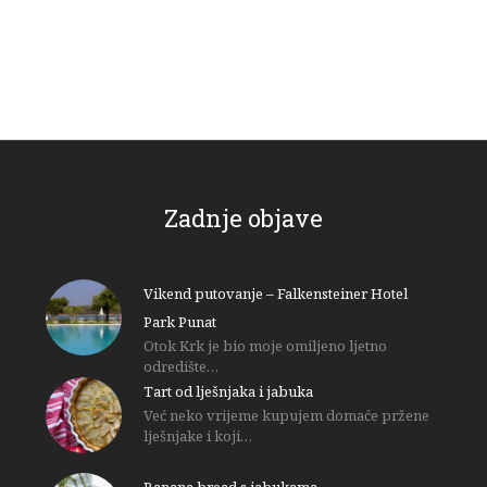
Zadnje objave
Vikend putovanje – Falkensteiner Hotel
Park Punat
Otok Krk je bio moje omiljeno ljetno
odredište…
Tart od lješnjaka i jabuka
Već neko vrijeme kupujem domaće pržene
lješnjake i koji…