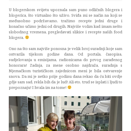
U blogerskom svijetu upoznala sam puno odličnih blogera i
blogerica, što virtualno što uživo. Sviđa mi se način na koji se
međusobno podržavamo, tražimo recepte jedni druge i
konačno učimo jedni od drugih. Najviše volim kad imam nešto
slobodnog vremena, pregledavati slikice i recepte naših food
blogera.
Ono na što sam najviše ponosna je velik broj suradnji koje sam
ostvarila tijekom godine dana. Od portala, časopisa,
sudjelovanja u emisijama, radionicama do prvog zarađenog
honorara! Zadnja, za mene osobno najdraža, suradnja s
Njemačkom turističkom zajednicom meni je bila ostvarenje
snova. Da mi je netko prije godinu dana rekao da ću biti ovdje
gdje sam sad, rekla bih da je lud! Ali eto, trud se isplati i ljudi to
prepoznaju! I hvala im na tome!