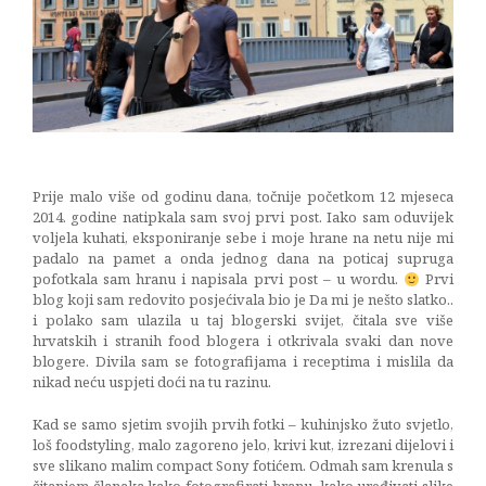
Europe
1/3
06/01/2016
Prije malo više od godinu dana, točnije početkom 12 mjeseca
2014. godine natipkala sam svoj prvi post. Iako sam oduvijek
voljela kuhati, eksponiranje sebe i moje hrane na netu nije mi
padalo na pamet a onda jednog dana na poticaj supruga
pofotkala sam hranu i napisala prvi post – u wordu.
Prvi
blog koji sam redovito posjećivala bio je Da mi je nešto slatko..
i polako sam ulazila u taj blogerski svijet, čitala sve više
hrvatskih i stranih food blogera i otkrivala svaki dan nove
blogere. Divila sam se fotografijama i receptima i mislila da
nikad neću uspjeti doći na tu razinu.
Kad se samo sjetim svojih prvih fotki – kuhinjsko žuto svjetlo,
loš foodstyling, malo zagoreno jelo, krivi kut, izrezani dijelovi i
sve slikano malim compact Sony fotićem. Odmah sam krenula s
čitanjem članaka kako fotografirati hranu, kako uređivati slike