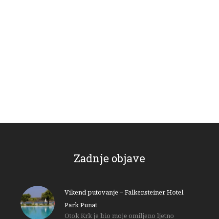
Zadnje objave
Vikend putovanje – Falkensteiner Hotel
Park Punat
Otok Krk je bio moje omiljeno ljetno