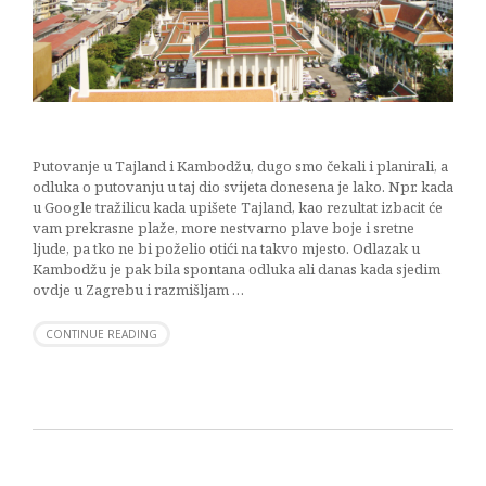
Putovanje u Tajland i Kambodžu, dugo smo čekali i planirali, a
odluka o putovanju u taj dio svijeta donesena je lako. Npr. kada
u Google tražilicu kada upišete Tajland, kao rezultat izbacit će
vam prekrasne plaže, more nestvarno plave boje i sretne
ljude, pa tko ne bi poželio otići na takvo mjesto. Odlazak u
Kambodžu je pak bila spontana odluka ali danas kada sjedim
ovdje u Zagrebu i razmišljam …
CONTINUE READING