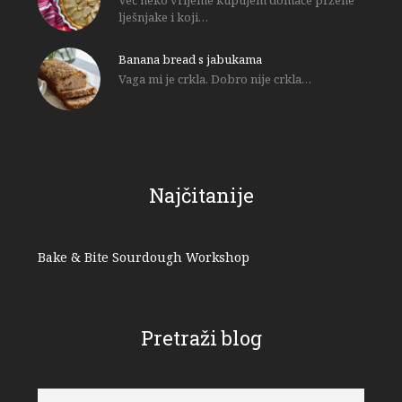
lješnjake i koji…
Banana bread s jabukama
Vaga mi je crkla. Dobro nije crkla…
Najčitanije
Bake & Bite Sourdough Workshop
Pretraži blog