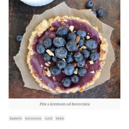
Pite s kremom od borovnica
bademi
borovnice
curd
keksi