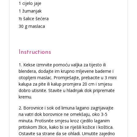
1 cijelo jaje
1 žumanjak
½ šalice šećera
30 g maslaca
Instructions
Kekse izmrvite pomoću valjka za tijesto ili
blendera, dodajte im krupno mljevene bademe i
otopljeni maslac. Promiješajte, prebacite u 3 mini
kalupa za pite ili kalup promjera 20 cm i smjesu
dobro utisnite. Stavite u hladnjak dok pripremate
kremu.
Borovnice i sok od limuna lagano zagrijavajte
na vatri dok borovnice ne omekšaju, oko 3-5
minuta. Protisnite smjesu kroz cjedilo laganim
pritiskom žlice, kako bi se riješili kožice i koštica.
Ostavite sa strane da se ohladi. Umutite zajedno