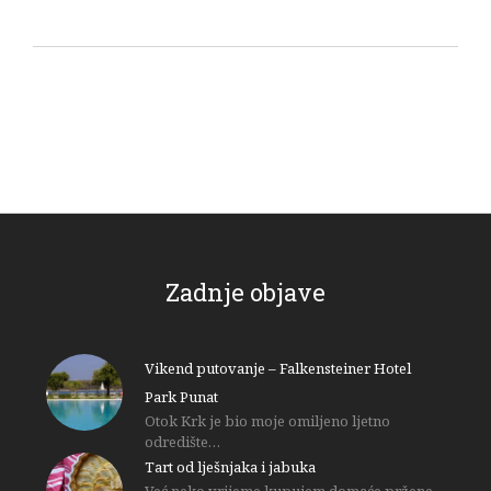
Zadnje objave
Vikend putovanje – Falkensteiner Hotel
Park Punat
Otok Krk je bio moje omiljeno ljetno
odredište…
Tart od lješnjaka i jabuka
Već neko vrijeme kupujem domaće pržene