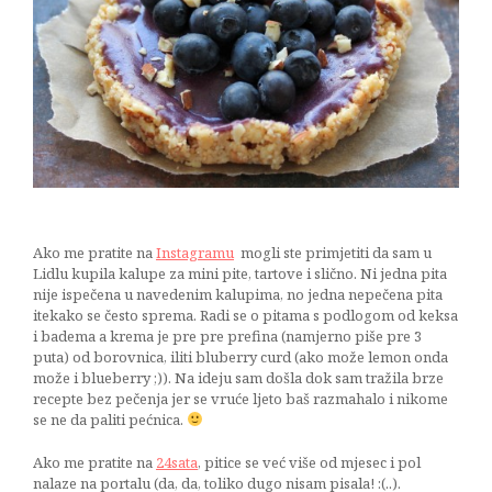
breskvama
03/08/2015
Ako me pratite na
Instagramu
mogli ste primjetiti da sam u
Lidlu kupila kalupe za mini pite, tartove i slično. Ni jedna pita
nije ispečena u navedenim kalupima, no jedna nepečena pita
itekako se često sprema. Radi se o pitama s podlogom od keksa
i badema a krema je pre pre prefina (namjerno piše pre 3
puta) od borovnica, iliti bluberry curd (ako može lemon onda
može i blueberry ;)). Na ideju sam došla dok sam tražila brze
recepte bez pečenja jer se vruće ljeto baš razmahalo i nikome
se ne da paliti pećnica.
Ako me pratite na
24sata
, pitice se već više od mjesec i pol
nalaze na portalu (da, da, toliko dugo nisam pisala! :(..).