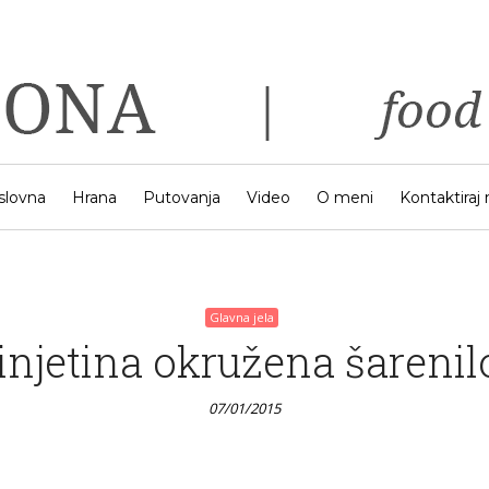
Glavna jela
Mini tortilja quiche
07/01/2015
slovna
Hrana
Putovanja
Video
O meni
Kontaktiraj
Glavna jela
injetina okružena šareni
07/01/2015