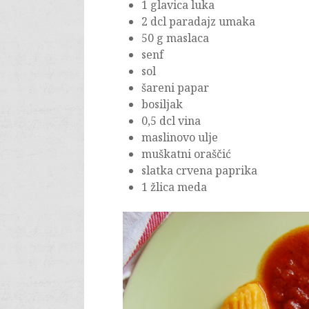
1 glavica luka
2 dcl paradajz umaka
50 g maslaca
senf
sol
šareni papar
bosiljak
0,5 dcl vina
maslinovo ulje
muškatni oraščić
slatka crvena paprika
1 žlica meda