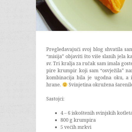
Pregledavajući svoj blog shvatila sa
“misija” objaviti što više slanih jela k
sv. Tri kralja za ručak sam imala goste
pire krumpir koji sam “osvježila” 
kombinacija bila je ugodna oku, a i
hrane.
Svinjetina okružena šarenilo
Sastojci:
4 – 6 iskoštenih svinjskih kotlet
800 g krumpira
5 većih mrkvi