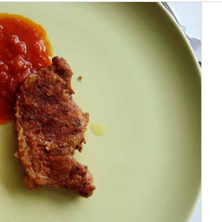
Glavna jela
au chocolat – lončić čok
07/01/2015