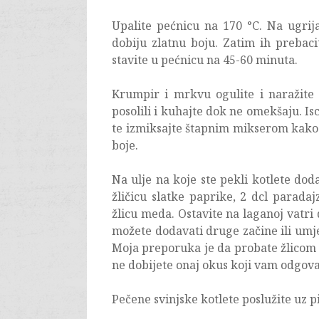
Upalite pećnicu na 170 °C. Na ugrija
dobiju zlatnu boju. Zatim ih prebaci
stavite u pećnicu na 45-60 minuta.
Krumpir i mrkvu ogulite i naražite 
posolili i kuhajte dok ne omekšaju. I
te izmiksajte štapnim mikserom kako b
boje.
Na ulje na koje ste pekli kotlete dod
žličicu slatke paprike, 2 dcl paradaj
žlicu meda. Ostavite na laganoj vatr
možete dodavati druge začine ili umj
Moja preporuka je da probate žlicom 
ne dobijete onaj okus koji vam odgova
Pečene svinjske kotlete poslužite uz 