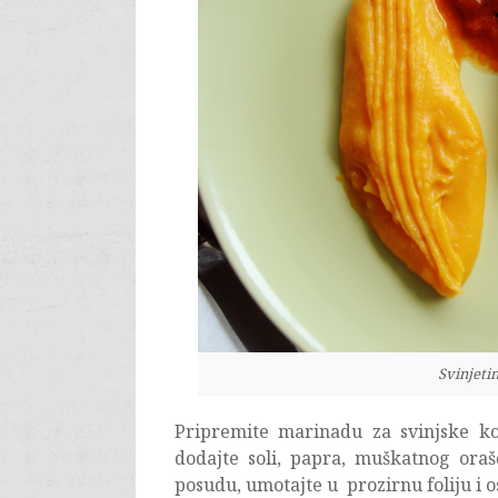
Svinjeti
Pripremite marinadu za svinjske ko
dodajte soli, papra, muškatnog orašč
posudu, umotajte u prozirnu foliju i 