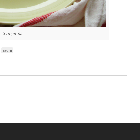
Svinjetina
začini