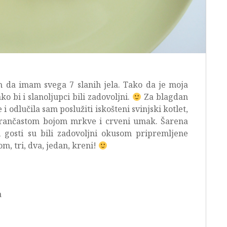
m da imam svega 7 slanih jela. Tako da je moja
ako bi i slanoljupci bili zadovoljni.
Za blagdan
 i odlučila sam poslužiti iskošteni svinjski kotlet,
narančastom bojom mrkve i crveni umak. Šarena
 gosti su bili zadovoljni okusom pripremljene
m, tri, dva, jedan, kreni!
a