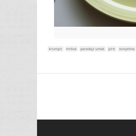
krumpir
mrkva
paradajz umak
pire
svinjetina