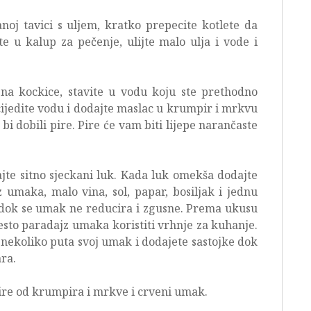
noj tavici s uljem, kratko prepecite kotlete da
te u kalup za pečenje, ulijte malo ulja i vode i
na kockice, stavite u vodu koju ste prethodno
scijedite vodu i dodajte maslac u krumpir i mrkvu
i dobili pire. Pire će vam biti lijepe narančaste
ajte sitno sjeckani luk. Kada luk omekša dodajte
z umaka, malo vina, sol, papar, bosiljak i jednu
i dok se umak ne reducira i zgusne. Prema ukusu
esto paradajz umaka koristiti vrhnje za kuhanje.
nekoliko puta svoj umak i dodajete sastojke dok
ra.
pire od krumpira i mrkve i crveni umak.