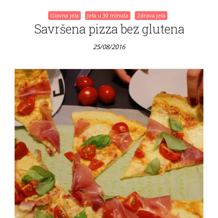
Glavna jela
Jela u 30 minuta
Zdrava jela
Savršena pizza bez glutena
25/08/2016