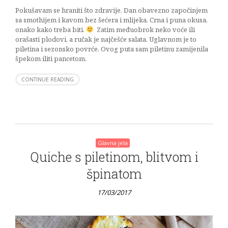
Pokušavam se hraniti što zdravije. Dan obavezno započinjem
sa smothijem i kavom bez šećera i mlijeka. Crna i puna okusa,
onako kako treba biti.
Zatim međuobrok neko voće ili
orašasti plodovi, a ručak je najčešće salata. Uglavnom je to
piletina i sezonsko povrće. Ovog puta sam piletinu zamijenila
špekom iliti pancetom.
CONTINUE READING
Glavna jela
Quiche s piletinom, blitvom i
špinatom
17/03/2017