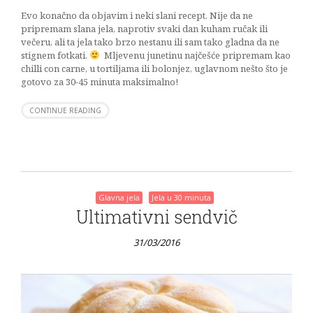
Evo konačno da objavim i neki slani recept. Nije da ne
pripremam slana jela, naprotiv svaki dan kuham ručak ili
večeru, ali ta jela tako brzo nestanu ili sam tako gladna da ne
stignem fotkati.
Mljevenu junetinu najčešće pripremam kao
chilli con carne, u tortiljama ili bolonjez, uglavnom nešto što je
gotovo za 30-45 minuta maksimalno!
CONTINUE READING
Glavna jela
Jela u 30 minuta
Ultimativni sendvič
31/03/2016