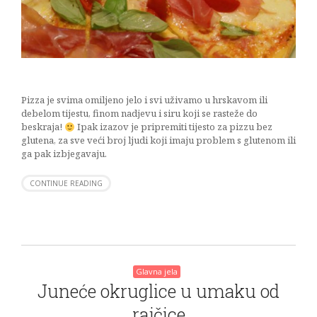
Pizza je svima omiljeno jelo i svi uživamo u hrskavom ili
debelom tijestu, finom nadjevu i siru koji se rasteže do
beskraja!
Ipak izazov je pripremiti tijesto za pizzu bez
glutena, za sve veći broj ljudi koji imaju problem s glutenom ili
ga pak izbjegavaju.
CONTINUE READING
Glavna jela
Juneće okruglice u umaku od
rajčice