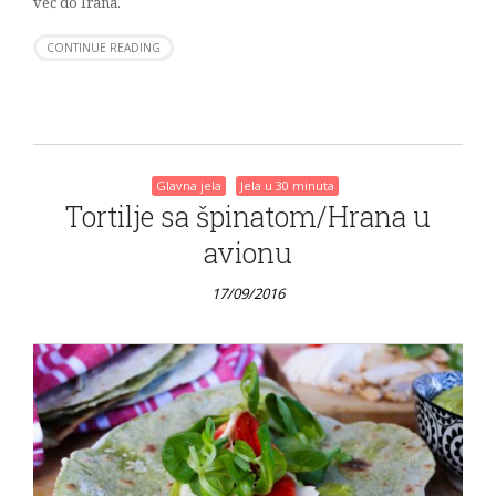
već do Irana.
CONTINUE READING
Glavna jela
Jela u 30 minuta
Tortilje sa špinatom/Hrana u
avionu
17/09/2016