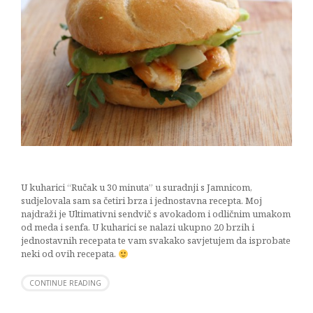
U kuharici “Ručak u 30 minuta” u suradnji s Jamnicom,
sudjelovala sam sa četiri brza i jednostavna recepta. Moj
najdraži je Ultimativni sendvič s avokadom i odličnim umakom
od meda i senfa. U kuharici se nalazi ukupno 20 brzih i
jednostavnih recepata te vam svakako savjetujem da isprobate
neki od ovih recepata.
CONTINUE READING