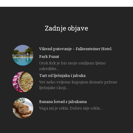
Zadnje objave
Vikend putovanje – Falkensteiner Hotel
Park Punat
Otok Krk je bio moje omiljeno ljetno
odredište…
Tart od lješnjaka i jabuka
Već neko vrijeme kupujem domaće pržene
lješnjake i koji…
Banana bread s jabukama
Vaga mi je crkla. Dobro nije crkla…