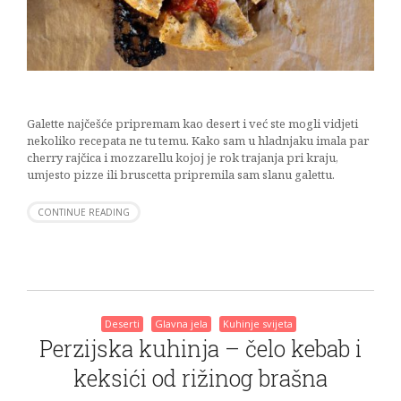
Galette najčešće pripremam kao desert i već ste mogli vidjeti
nekoliko recepata ne tu temu. Kako sam u hladnjaku imala par
cherry rajčica i mozzarellu kojoj je rok trajanja pri kraju,
umjesto pizze ili bruscetta pripremila sam slanu galettu.
CONTINUE READING
Deserti
Glavna jela
Kuhinje svijeta
Perzijska kuhinja – čelo kebab i
keksići od rižinog brašna