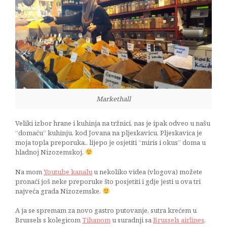
Markethall
Veliki izbor hrane i kuhinja na tržnici, nas je ipak odveo u našu
“domaću” kuhinju, kod Jovana na pljeskavicu. Pljeskavica je
moja topla preporuka.. lijepo je osjetiti “miris i okus” doma u
hladnoj Nizozemskoj.
Na mom
Youtube kanalu
u nekoliko videa (vlogova) možete
pronaći još neke preporuke što posjetiti i gdje jesti u ova tri
najveća grada Nizozemske.
A ja se spremam za novo gastro putovanje, sutra krećem u
Brussels s kolegicom
Tihanom
u suradnji sa
Brussels airlines
.