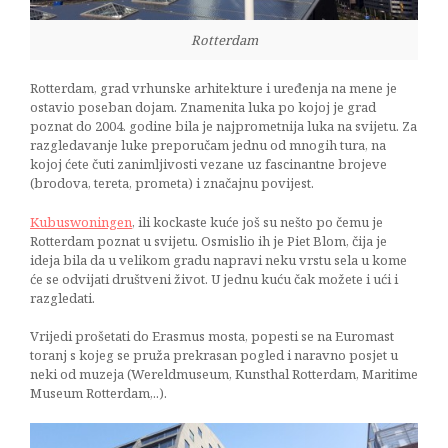
Rotterdam
Rotterdam, grad vrhunske arhitekture i uređenja na mene je
ostavio poseban dojam. Znamenita luka po kojoj je grad
poznat do 2004. godine bila je najprometnija luka na svijetu. Za
razgledavanje luke preporučam jednu od mnogih tura, na
kojoj ćete čuti zanimljivosti vezane uz fascinantne brojeve
(brodova, tereta, prometa) i značajnu povijest.
Kubuswoningen
, ili kockaste kuće još su nešto po čemu je
Rotterdam poznat u svijetu. Osmislio ih je Piet Blom, čija je
ideja bila da u velikom gradu napravi neku vrstu sela u kome
će se odvijati društveni život. U jednu kuću čak možete i ući i
razgledati.
Vrijedi prošetati do Erasmus mosta, popesti se na Euromast
toranj s kojeg se pruža prekrasan pogled i naravno posjet u
neki od muzeja (Wereldmuseum, Kunsthal Rotterdam, Maritime
Museum Rotterdam,..).