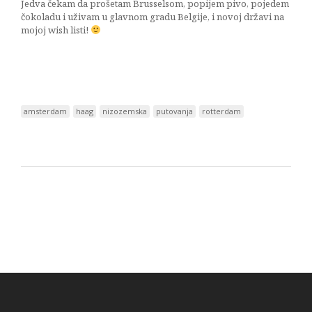
Jedva čekam da prošetam Brusselsom, popijem pivo, pojedem
čokoladu i uživam u glavnom gradu Belgije, i novoj državi na
mojoj wish listi!
amsterdam
haag
nizozemska
putovanja
rotterdam