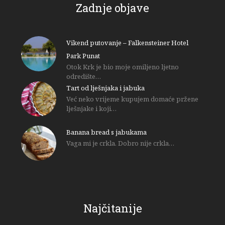
Zadnje objave
Vikend putovanje – Falkensteiner Hotel
Park Punat
Otok Krk je bio moje omiljeno ljetno
odredište…
Tart od lješnjaka i jabuka
Već neko vrijeme kupujem domaće pržene
lješnjake i koji…
Banana bread s jabukama
Vaga mi je crkla. Dobro nije crkla…
Najčitanije