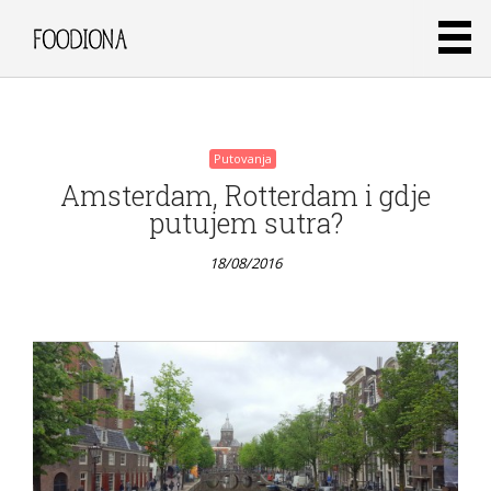
18/08/2016
Putovanja
Amsterdam, Rotterdam i gdje
putujem sutra?
18/08/2016
Putovanja
Juneće
okruglice
u umaku