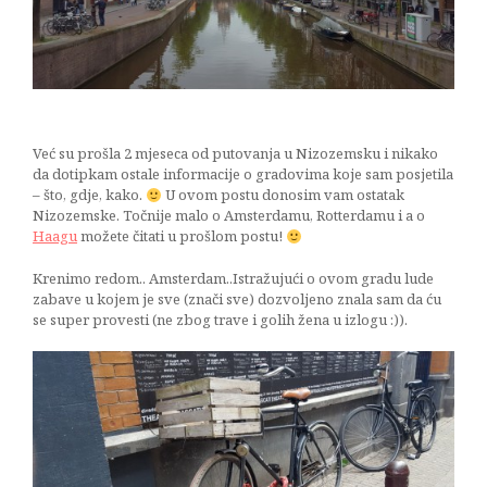
od
rajčice
18/08/2016
Već su prošla 2 mjeseca od putovanja u Nizozemsku i nikako
da dotipkam ostale informacije o gradovima koje sam posjetila
– što, gdje, kako.
U ovom postu donosim vam ostatak
Nizozemske. Točnije malo o Amsterdamu, Rotterdamu i a o
Haagu
možete čitati u prošlom postu!
Krenimo redom.. Amsterdam..Istražujući o ovom gradu lude
zabave u kojem je sve (znači sve) dozvoljeno znala sam da ću
se super provesti (ne zbog trave i golih žena u izlogu :)).