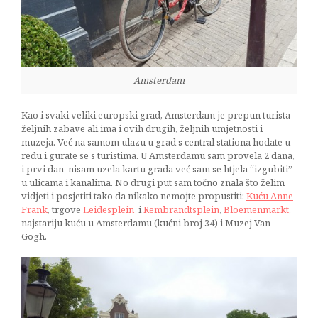
Amsterdam
Kao i svaki veliki europski grad, Amsterdam je prepun turista
željnih zabave ali ima i ovih drugih, željnih umjetnosti i
muzeja. Već na samom ulazu u grad s central stationa hodate u
redu i gurate se s turistima. U Amsterdamu sam provela 2 dana,
i prvi dan nisam uzela kartu grada već sam se htjela “izgubiti”
u ulicama i kanalima. No drugi put sam točno znala što želim
vidjeti i posjetiti tako da nikako nemojte propustiti:
Kuću Anne
Frank
, trgove
Leidesplein
i
Rembrandtsplein
,
Bloemenmarkt
,
najstariju kuću u Amsterdamu (kućni broj 34) i Muzej Van
Gogh.