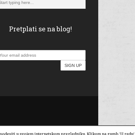
Pretplati se na blog!
te podesiti u svojem internetskom pregledniku. Klikom na gumb 'U redu'