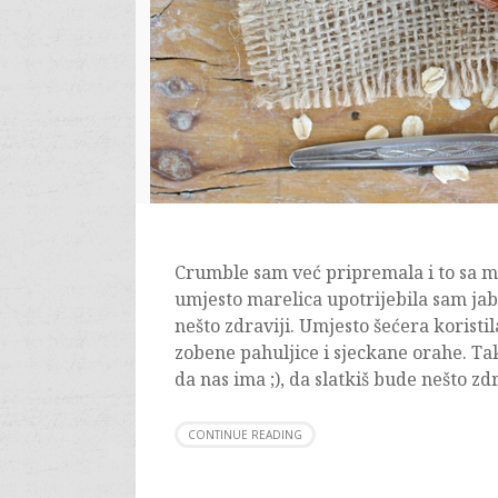
Crumble sam već pripremala i to sa m
umjesto marelica upotrijebila sam jab
nešto zdraviji. Umjesto šećera koristi
zobene pahuljice i sjeckane orahe. T
da nas ima ;), da slatkiš bude nešto zd
CONTINUE READING