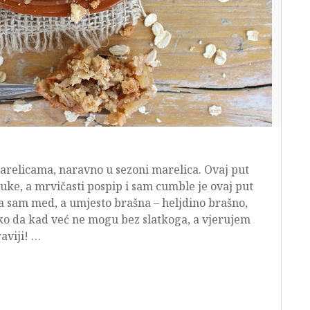
arelicama, naravno u sezoni marelica. Ovaj put
uke, a mrvičasti pospip i sam cumble je ovaj put
la sam med, a umjesto brašna – heljdino brašno,
ako da kad već ne mogu bez slatkoga, a vjerujem
raviji! …