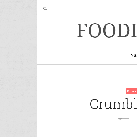
Na
Deser
Crumbl