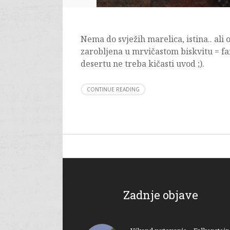
Nema do svježih marelica, istina.. al
zarobljena u mrvičastom biskvitu = fa
desertu ne treba kičasti uvod ;).
CONTINUE READING
Zadnje objave