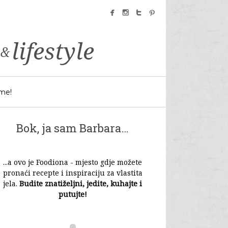
facebook
instagram
twitter
pinterest
 me!
Bok, ja sam Barbara…
...a ovo je Foodiona - mjesto gdje možete
pronaći recepte i inspiraciju za vlastita
jela.
Budite znatiželjni, jedite, kuhajte i
putujte!