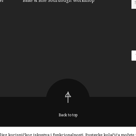
Bake & Bite Sourdough Workshop
er
Back to top
boljeg korisničkog iskustva i funkcionalnosti. Postavke kolačića može