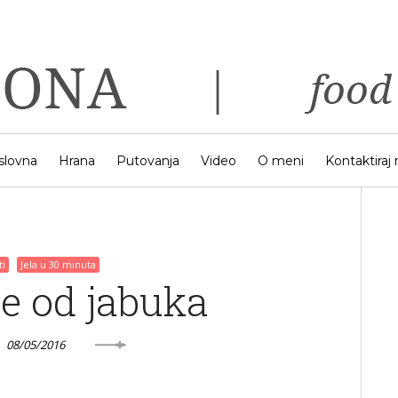
slovna
Hrana
Putovanja
Video
O meni
Kontaktiraj
ti
Jela u 30 minuta
e od jabuka
08/05/2016