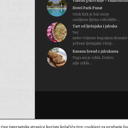
Vikend putovanje – Falkenstein
Hotel Park Punat
Otok Krk je bio moje
omiljeno ljetno odredište…
Tart od lješnjaka i jabuka
Već
neko vrijeme kupujem domaće
pržene lješnjake i koji…
Banana bread s jabukama
Vaga mi je crkla. Dobro
nije crkla…
Ove internetske stranice koriste kolačiće (tzv. cookies) za pružanje 