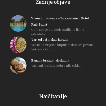
Zadnje objave
Vikend putovanje – Falkensteiner Hotel
Park Punat
Otok Krk je bio moje omiljeno ljetno
odredište…
Tart od lješnjaka i jabuka
Već neko vrijeme kupujem domaće pržene
lješnjake i koji…
Banana bread s jabukama
Vaga mi je crkla. Dobro nije crkla…
Najčitanije