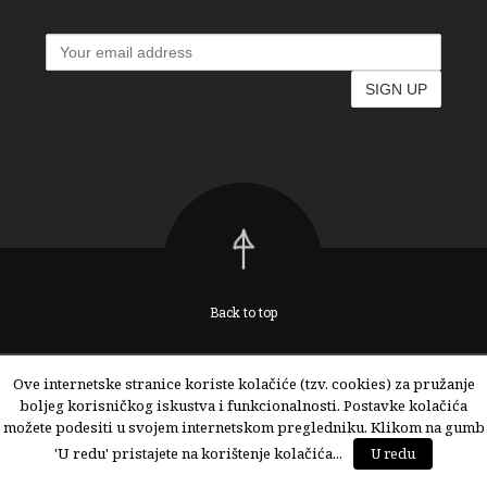
Back to top
Ove internetske stranice koriste kolačiće (tzv. cookies) za pružanje
boljeg korisničkog iskustva i funkcionalnosti. Postavke kolačića
Copyright © 2017. Foodiona by Barbara Črgar. All Rights Reserved.
možete podesiti u svojem internetskom pregledniku. Klikom na gumb
Naslovna
Putovanja
O meni
Kontaktiraj me!
'U redu' pristajete na korištenje kolačića...
U redu