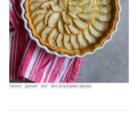
desert
jjabuke
tart
tart od lješnjaka i jabuka