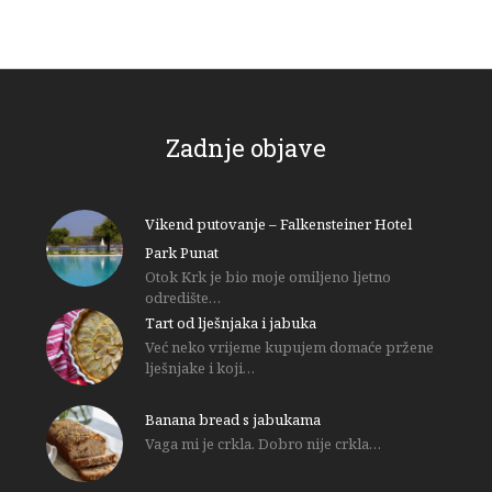
Zadnje objave
Vikend putovanje – Falkensteiner Hotel
Park Punat
Otok Krk je bio moje omiljeno ljetno
odredište…
Tart od lješnjaka i jabuka
Već neko vrijeme kupujem domaće pržene
lješnjake i koji…
Banana bread s jabukama
Vaga mi je crkla. Dobro nije crkla…