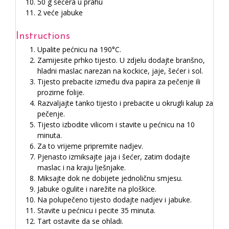
50 g šećera u prahu
2 veće jabuke
Instructions
Upalite pećnicu na 190°C.
Zamijesite prhko tijesto. U zdjelu dodajte branšno,
hladni maslac narezan na kockice, jaje, šećer i sol.
Tijesto prebacite između dva papira za pečenje ili
prozirne folije.
Razvaljajte tanko tijesto i prebacite u okrugli kalup za
pečenje.
Tijesto izbodite vilicom i stavite u pećnicu na 10
minuta.
Za to vrijeme pripremite nadjev.
Pjenasto izmiksajte jaja i šećer, zatim dodajte
maslac i na kraju lješnjake.
Miksajte dok ne dobijete jednoličnu smjesu.
Jabuke ogulite i narežite na ploškice.
Na polupečeno tijesto dodajte nadjev i jabuke.
Stavite u pećnicu i pecite 35 minuta.
Tart ostavite da se ohladi.