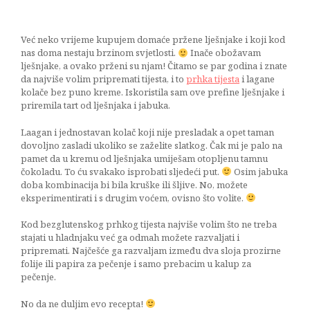
Već neko vrijeme kupujem domaće pržene lješnjake i koji kod
nas doma nestaju brzinom svjetlosti.
Inače obožavam
lješnjake, a ovako prženi su njam! Čitamo se par godina i znate
da najviše volim pripremati tijesta, i to
prhka tijesta
i lagane
kolače bez puno kreme. Iskoristila sam ove prefine lješnjake i
priremila tart od lješnjaka i jabuka.
Laagan i jednostavan kolač koji nije presladak a opet taman
dovoljno zasladi ukoliko se zaželite slatkog. Čak mi je palo na
pamet da u kremu od lješnjaka umiješam otopljenu tamnu
čokoladu. To ću svakako isprobati sljedeći put.
Osim jabuka
doba kombinacija bi bila kruške ili šljive. No, možete
eksperimentirati i s drugim voćem, ovisno što volite.
Kod bezglutenskog prhkog tijesta najviše volim što ne treba
stajati u hladnjaku već ga odmah možete razvaljati i
pripremati. Najčešće ga razvaljam između dva sloja prozirne
folije ili papira za pečenje i samo prebacim u kalup za
pečenje.
No da ne duljim evo recepta!