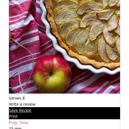
Serves 8
Write a review
Save Recipe
Print
Prep Time
15 min