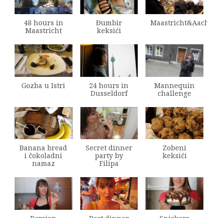
48 hours in
Đumbir
Maastricht&Aache
Maastricht
keksići
Gozba u Istri
24 hours in
Mannequin
Dusseldorf
challenge
Banana bread
Secret dinner
Zobeni
i čokoladni
party by
keksići
namaz
Filipa