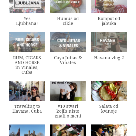
Yes
Humus od
Kompot od
Ljubljana!
cikle
jabuka
RUM, CIGARS
Cayo Jutias &
Havana vlog 2
AND HORSE
Vinales
in Vinales,
Cuba
Traveling to
#10 stvari
Salata od
Havana, Cuba
kojih niste
kvinoje
znali o meni