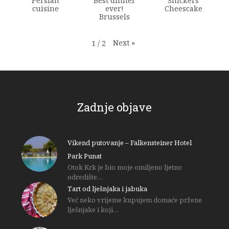
Persian
Best dinner
Snickers
cuisine
ever!
Cheescake
Brussels
Next
»
1
/
2
Zadnje objave
Vikend putovanje – Falkensteiner Hotel
Park Punat
Otok Krk je bio moje omiljeno ljetno
odredište…
Tart od lješnjaka i jabuka
Već neko vrijeme kupujem domaće pržene
lješnjake i koji…