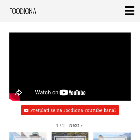
Pretplati se na Foodiona Youtube kanal
Next
»
1
/
2