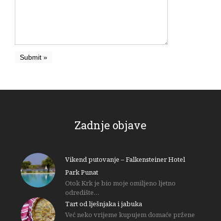
Zadnje objave
Vikend putovanje – Falkensteiner Hotel
Park Punat
Otok Krk je bio moje omiljeno ljetno
odredište…
Tart od lješnjaka i jabuka
Već neko vrijeme kupujem domaće pržene