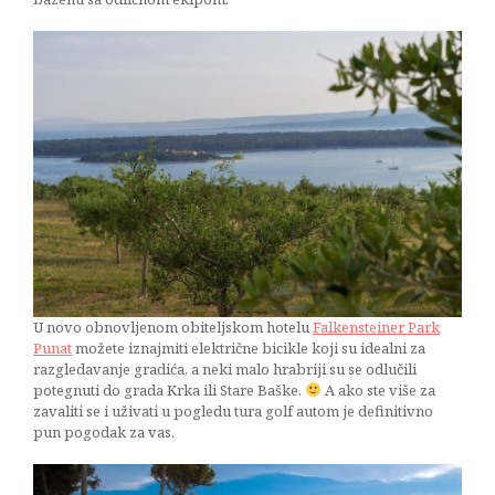
U novo obnovljenom obiteljskom hotelu
Falkensteiner Park
Punat
možete iznajmiti električne bicikle koji su idealni za
razgledavanje gradića, a neki malo hrabriji su se odlučili
potegnuti do grada Krka ili Stare Baške.
A ako ste više za
zavaliti se i uživati u pogledu tura golf autom je definitivno
pun pogodak za vas.