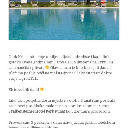
i jabuka
13/06/2018
Otok Krk je bio moje omiljeno ljetno odredište i kao klinka
gotovo svake godine sam ljetovala u Njivicama na Krku. Tu
sam naučila i plivati.
Glavna fora je bilo biti cijeli dan na
plaži pa poslije otići na mol u Njivice ili ako su starci dobre
volje u grad Krk.
Eh to su bili dani!
Iako sam posjetila dosta mjesta na otoku, Punat sam posjetila
sada prvi put. Slatko malo mjesto s prekrasnom marinom
i
Falkensteiner Hotel Park Punat
koji dominira prostorom.
Provela sam 3 prekrasna dana uživajući na plaži i hotelskom
bazenu sa odličnom ekipom.