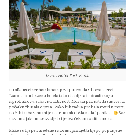
Izvor: Hotel Park Punat
U Falkensteiner hotelu sam prvi put ronila s bocom. Prvi
“zaron” je u bazenu hotela tako da i djeca i odrasli mogu
isprobati ovu zabavnu aktivnost. Moram priznati da sam se na
početku “busala o prsa” kako bih radije probala roniti u moru,
no čak i u bazenu mi je na trenutak došla mala “panika”.
Sve
u svemu jako mi se svidjelo i jedva čekam roniti u moru.
Plaže su lijepe i uređene i moram primjetiti lijepo popunjene