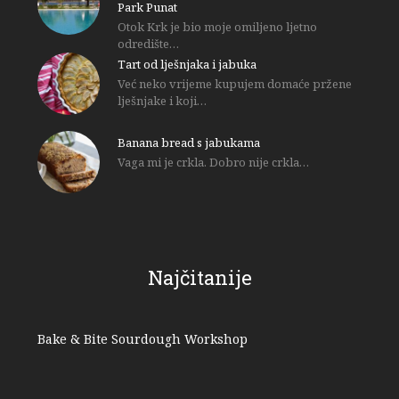
Park Punat
Otok Krk je bio moje omiljeno ljetno
odredište…
Tart od lješnjaka i jabuka
Već neko vrijeme kupujem domaće pržene
lješnjake i koji…
Banana bread s jabukama
Vaga mi je crkla. Dobro nije crkla…
Najčitanije
Bake & Bite Sourdough Workshop