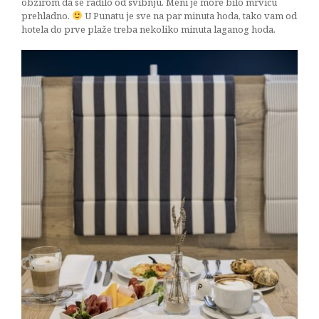
obzirom da se radilo od svibnju. Meni je more bilo mrvicu
prehladno.
U Punatu je sve na par minuta hoda, tako vam od
hotela do prve plaže treba nekoliko minuta laganog hoda.