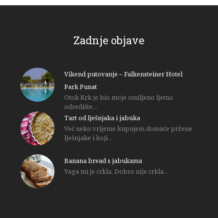
Zadnje objave
Vikend putovanje – Falkensteiner Hotel
Park Punat
Otok Krk je bio moje omiljeno ljetno
odredište…
Tart od lješnjaka i jabuka
Već neko vrijeme kupujem domaće pržene
lješnjake i koji…
Banana bread s jabukama
Vaga mi je crkla. Dobro nije crkla…