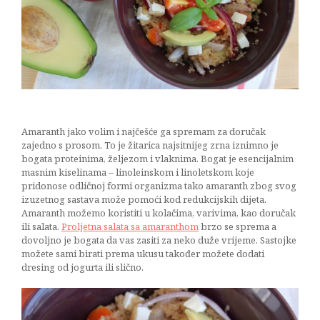
The
torta
26/05/2015
Amaranth jako volim i najčešće ga spremam za doručak
zajedno s prosom. To je žitarica najsitnijeg zrna iznimno je
bogata proteinima, željezom i vlaknima. Bogat je esencijalnim
masnim kiselinama – linoleinskom i linoletskom koje
pridonose odličnoj formi organizma tako amaranth zbog svog
izuzetnog sastava može pomoći kod redukcijskih dijeta.
Amaranth možemo koristiti u kolačima, varivima, kao doručak
ili salata.
Proljetna salata sa amaranthom
brzo se sprema a
dovoljno je bogata da vas zasiti za neko duže vrijeme. Sastojke
možete sami birati prema ukusu također možete dodati
dresing od jogurta ili slično.