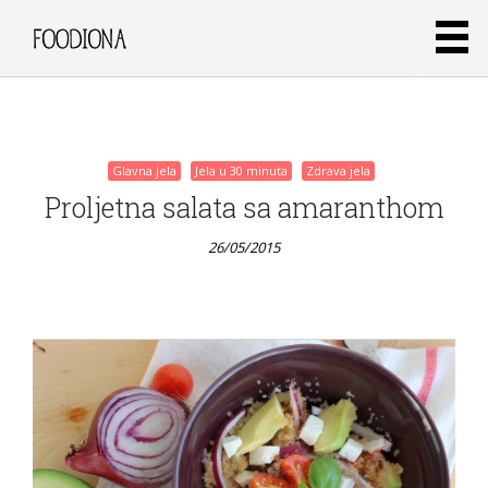
26/05/2015
Glavna jela
Jela u 30 minuta
Zdrava jela
Proljetna salata sa amaranthom
26/05/2015
Glavna
jela
Jela u 30
minuta
Zdrava
jela