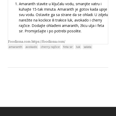
Amaranth stavite u ključalu vodu, smanjite vatru i
kuhajte 15-tak minuta. Amaranth je gotov kada upije
svu vodu. Ostavite ga sa strane da se ohladi. U zdjelu
narežite na kockice ili trakice luk, avokado i cherry
rajčice. Dodajte ohlađeni amaranth, žlicu ulja i feta
sir. Promiješajte i po potrebi posolite.
Foodiona.com https://foodiona.com/
amaranth
avokado
cherry rajčice
feta sir
luk
salata