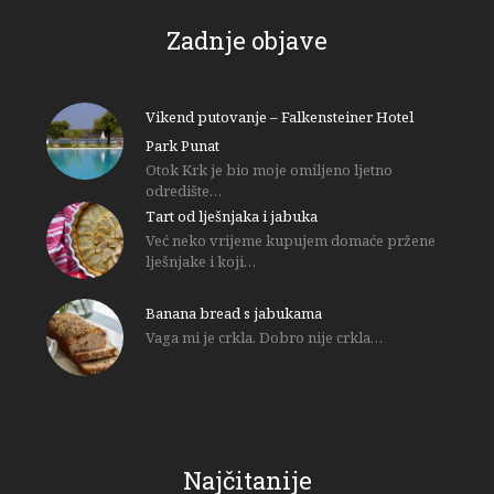
Zadnje objave
Vikend putovanje – Falkensteiner Hotel
Park Punat
Otok Krk je bio moje omiljeno ljetno
odredište…
Tart od lješnjaka i jabuka
Već neko vrijeme kupujem domaće pržene
lješnjake i koji…
Banana bread s jabukama
Vaga mi je crkla. Dobro nije crkla…
Najčitanije