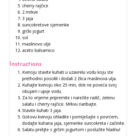
cherry rajčice
2 mrkve
3 jaja
suncokretove sjemenke
grčki jogurt
sol
maslinovo ulje
aceto balsamico
Instructions
Kvinoju stavite kuhati u uzavrelu vodu koju ste
prethodno posolili i dodali 2 žlica maslinova ulja.
Kuhajte kvinoju oko 25 min, dok ne poveća svoj
obujam i upije vodu.
Za to vrijeme pripremite i narežite radič, zelenu
salatu i cherry rajčice. Mrkvu naribajte.
Stavite kuhati 3 jaja.
Gotovu kvinoju ohladite i pomiješajte s povrćem,
dodajte kuhana jaja, sjemenke suncokreta i začinite.
Salatu prelijte s grčim jogurtom i poslužite hladnu!