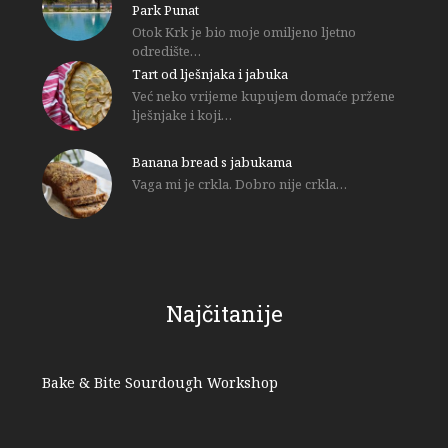
Park Punat
Otok Krk je bio moje omiljeno ljetno
odredište…
Tart od lješnjaka i jabuka
Već neko vrijeme kupujem domaće pržene
lješnjake i koji…
Banana bread s jabukama
Vaga mi je crkla. Dobro nije crkla…
Najčitanije
Bake & Bite Sourdough Workshop