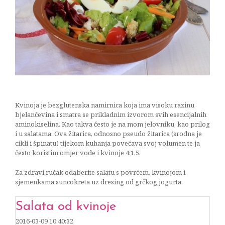
cheesecake
10/03/2016
Kvinoja je bezglutenska namirnica koja ima visoku razinu
bjelančevina i smatra se prikladnim izvorom svih esencijalnih
aminokiselina. Kao takva često je na mom jelovniku, kao prilog
i u salatama. Ova žitarica, odnosno pseudo žitarica (srodna je
cikli i špinatu) tijekom kuhanja povećava svoj volumen te ja
često koristim omjer vode i kvinoje 4:1,5.
Za zdravi ručak odaberite salatu s povrćem, kvinojom i
sjemenkama suncokreta uz dresing od grčkog jogurta.
Salata od kvinoje
2016-03-09 10:40:32