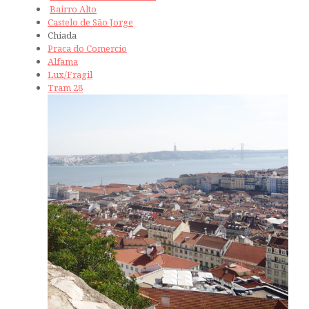
Bairro Alto
Castelo de São Jorge
Chiada
Praca do Comercio
Alfama
Lux/Fragil
Tram 28