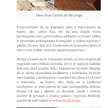
View from Castelo de São Jorge
Preporučujem da ne kupujete ništa u trgovinama na
Bairro Alto, zašto? Paa.. eto mi smo kupile Porto
(portugalski vino proizvedeno isključivo u Douro Valley
u sjevernim pokrajinama Portugala) u jednoj trgovini i
platile 20 eura, dok je u
Lisabonskom konzumu
cijena je
oko 5 eura. Dakle, nemojte nasjesti poput nas.:)
Hrana u Lisabonu je vrhunska, kolači, peciva i BAKALAR
(napisala sam velikim slovima, jer to je najbolji bakalar
koji sam ikad pojela). Jela s bakalarom su malo skuplja,
ali je cijena opravdana kvalitetom i količinom. Probale
smo bakalar s krumpirom i maslinovim uljem za 18 eura
u restoranu na Bairro Alto. Kada ste u Lisabonu
neizbježno je jesti pasteis de nata (portugalska delicija,
krema od jaja i tijesto) za doručak, ručak i večeru,
možete ih pronaći u svakoj pekari i trgovini. Najbolji
pasteis de nata nalaze se u
Pasteis de Belem
.