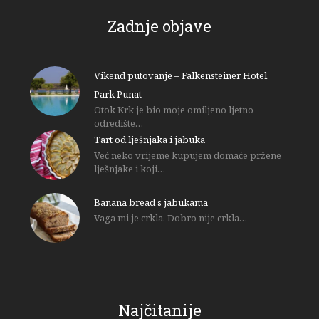
Zadnje objave
Vikend putovanje – Falkensteiner Hotel
Park Punat
Otok Krk je bio moje omiljeno ljetno
odredište…
Tart od lješnjaka i jabuka
Već neko vrijeme kupujem domaće pržene
lješnjake i koji…
Banana bread s jabukama
Vaga mi je crkla. Dobro nije crkla…
Najčitanije