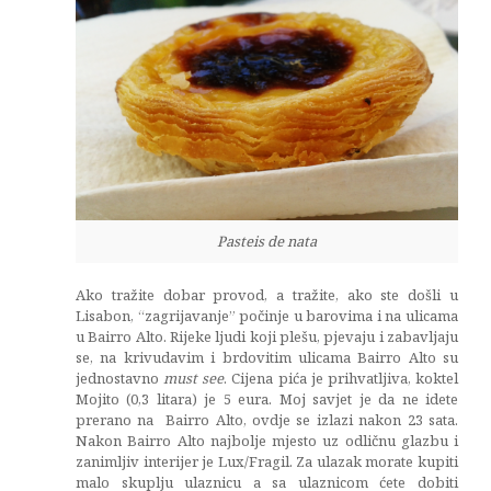
Pasteis de nata
Ako tražite dobar provod, a tražite, ako ste došli u
Lisabon, “zagrijavanje” počinje u barovima i na ulicama
u Bairro Alto. Rijeke ljudi koji plešu, pjevaju i zabavljaju
se, na krivudavim i brdovitim ulicama Bairro Alto su
jednostavno
must see
. Cijena pića je prihvatljiva, koktel
Mojito (0,3 litara) je 5 eura. Moj savjet je da ne idete
prerano na Bairro Alto, ovdje se izlazi nakon 23 sata.
Nakon Bairro Alto najbolje mjesto uz odličnu glazbu i
zanimljiv interijer je Lux/Fragil. Za ulazak morate kupiti
malo skuplju ulaznicu a sa ulaznicom ćete dobiti