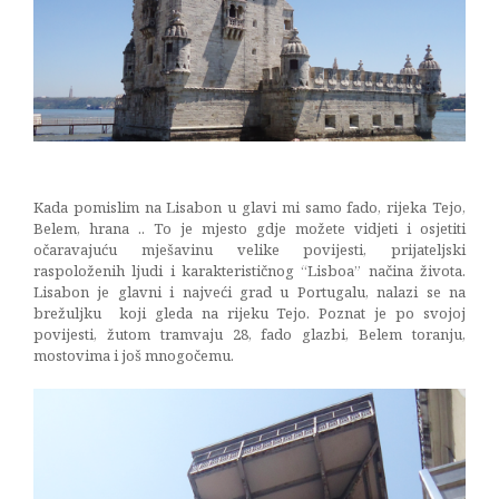
19/12/2014
Kada pomislim na Lisabon u glavi mi samo fado, rijeka Tejo,
Belem, hrana .. To je mjesto gdje možete vidjeti i osjetiti
očaravajuću mješavinu velike povijesti, prijateljski
raspoloženih ljudi i karakterističnog “Lisboa” načina života.
Lisabon je glavni i najveći grad u Portugalu, nalazi se na
brežuljku koji gleda na rijeku Tejo. Poznat je po svojoj
povijesti, žutom tramvaju 28, fado glazbi, Belem toranju,
mostovima i još mnogočemu.