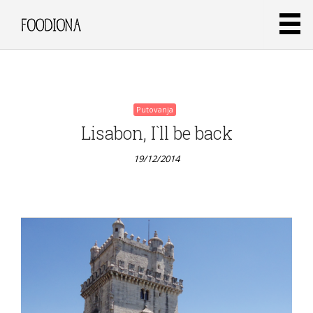
19/12/2014
Putovanja
Lisabon, I`ll be back
19/12/2014
Putovanja
Svinjetina
u bijelom