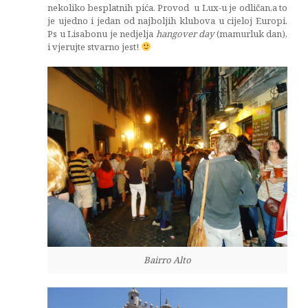
nekoliko besplatnih pića. Provod u Lux-u je odličan,a to
je ujedno i jedan od najboljih klubova u cijeloj Europi.
Ps u Lisabonu je nedjelja
hangover day
(mamurluk dan),
i vjerujte stvarno jest!
Bairro Alto