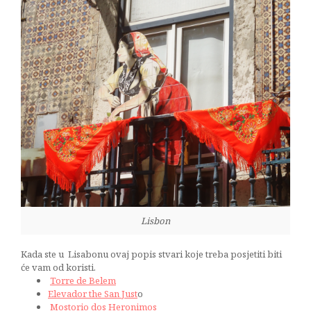
Lisbon
Kada ste u Lisabonu ovaj popis stvari koje treba posjetiti biti
će vam od koristi.
Torre de Belem
Elevador the San Just
o
Mostorio dos Heronimos