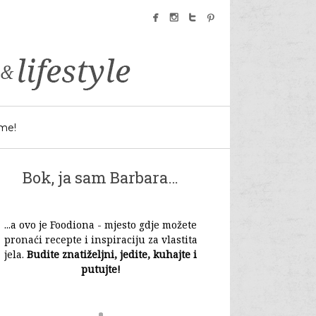
facebook
instagram
twitter
pinterest
 me!
Bok, ja sam Barbara…
...a ovo je Foodiona - mjesto gdje možete
pronaći recepte i inspiraciju za vlastita
jela.
Budite znatiželjni, jedite, kuhajte i
putujte!