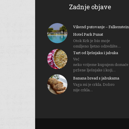
Zadnje objave
Vikend putovanje – Falkenstein
Hotel Park Punat
Otok Krk je bio moje
omiljeno ljetno odredište…
Tart od lješnjaka i jabuka
Već
neko vrijeme kupujem domaće
pržene lješnjake i koji…
Banana bread s jabukama
Vaga mi je crkla. Dobro
nije crkla…