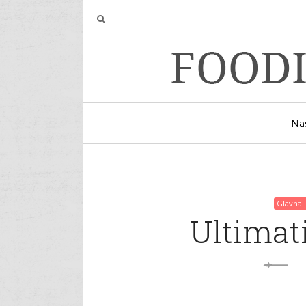
Na
Glavna 
Ultimat