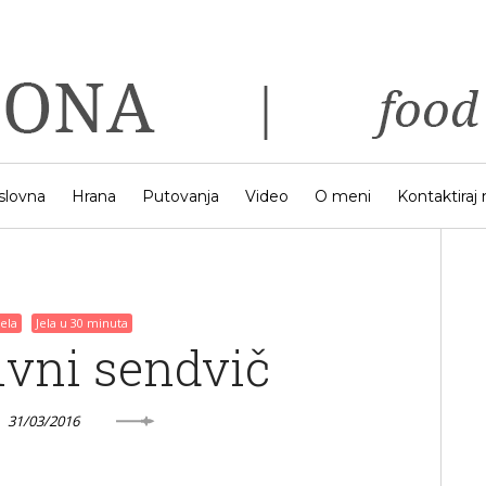
slovna
Hrana
Putovanja
Video
O meni
Kontaktiraj
jela
Jela u 30 minuta
ivni sendvič
31/03/2016