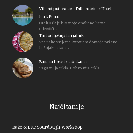
Vikend putovanje – Falkensteiner Hotel
Park Punat
Otok Krk je bio moje omiljeno ljetno
odredište…
Tart od lješnjaka i jabuka
Već neko vrijeme kupujem domaće pržene
lješnjake i koji…
Banana bread s jabukama
Vaga mi je crkla. Dobro nije crkla…
Najčitanije
Bake & Bite Sourdough Workshop