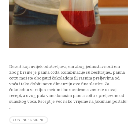
Desert koji uvijek oduševljava, em zbog jednostavnosti em
zbog brzine je panna cotta. Kombinacije su beskrajne.. panna
cottu možete obogatiti čokoladom ili raznim preljevima od
voća i tako dobiti novu dimenziju ove fine slastice. Za
čokoladnu verziju s metom i borovnicama zavirite u ovaj
recept, a ovog puta vam donosim panna cottu s preljevom od
šumskog voća. Recept je već neko vrijeme na Jakuham portalu!
…
CONTINUE READING