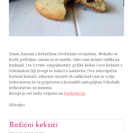
tikve
04/01/2016
Znam, kasnim s keksićima i božićnim receptima.. Nekako se
Božić prišuljao, nisam se ni snašla.. tako sam kolače radila na
Badnjak. I to 3 vrste: raspuknutiće, prhke kekse i ove keksiće s
čokoladom čiji recept se nalazi u nastavku. Ovo nisu tipično
božićni keksići, odnosno možete ih raditi kad vam je volja.
Jednostavni su za pripremu a komadići rastopljene čokolade
jednostavno su mmmm.
Recept je već neko vrijeme na
Punkufer.hr
.
Uživajte!
Božićni keksići