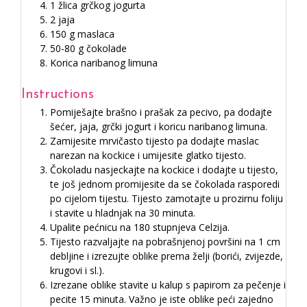
1 žlica grčkog jogurta
2 jaja
150 g maslaca
50-80 g čokolade
Korica naribanog limuna
Instructions
Pomiješajte brašno i prašak za pecivo, pa dodajte
šećer, jaja, grčki jogurt i koricu naribanog limuna.
Zamijesite mrvičasto tijesto pa dodajte maslac
narezan na kockice i umijesite glatko tijesto.
Čokoladu nasjeckajte na kockice i dodajte u tijesto,
te još jednom promijesite da se čokolada rasporedi
po cijelom tijestu. Tijesto zamotajte u prozirnu foliju
i stavite u hladnjak na 30 minuta.
Upalite pećnicu na 180 stupnjeva Celzija.
Tijesto razvaljajte na pobrašnjenoj površini na 1 cm
debljine i izrezujte oblike prema želji (borići, zvijezde,
krugovi i sl.).
Izrezane oblike stavite u kalup s papirom za pečenje i
pecite 15 minuta. Važno je iste oblike peći zajedno