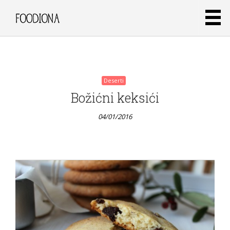
04/01/2016
Deserti
Božićni keksići
04/01/2016
Deserti
Kremasta
juha od
muškatne