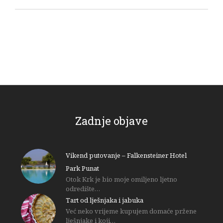
Zadnje objave
Vikend putovanje – Falkensteiner Hotel
Park Punat
Otok Krk je bio moje omiljeno ljetno
odredište…
Tart od lješnjaka i jabuka
Već neko vrijeme kupujem domaće pržene
lješnjake i koji…