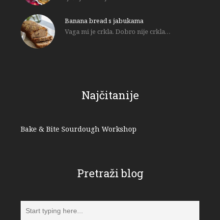
Banana bread s jabukama
Vaga mi je crkla. Dobro nije crkla…
Najčitanije
Bake & Bite Sourdough Workshop
Pretraži blog