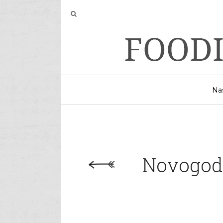
Na
Novogodiš