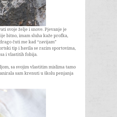
i svoje želje i snove. Pjevanje je
Nije bitno, imam sluha kaže profka,
drago čuti me kad “zavijam”
rtski tip i bavila se razim sportovima,
a i vlastitih fobija.
ljom, sa svojim vlastitim mislima tamo
anirala sam krenuti u školu penjanja