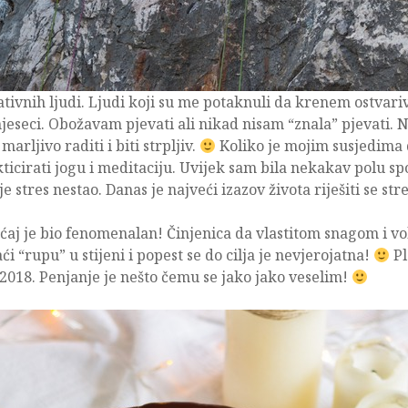
vnih ljudi. Ljudi koji su me potaknuli da krenem ostvarivat
mjeseci. Obožavam pjevati ali nikad nisam “znala” pjevati. 
rljivo raditi i biti strpljiv.
Koliko je mojim susjedima 
cirati jogu i meditaciju. Uvijek sam bila nekakav polu spo
e stres nestao. Danas je najveći izazov života riješiti se stres
ećaj je bio fenomenalan! Činjenica da vlastitom snagom i vo
 “rupu” u stijeni i popest se do cilja je nevjerojatna!
Pl
2018. Penjanje je nešto čemu se jako jako veselim!