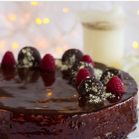
Deserti
koladna torta s lješnjac
31/12/2017