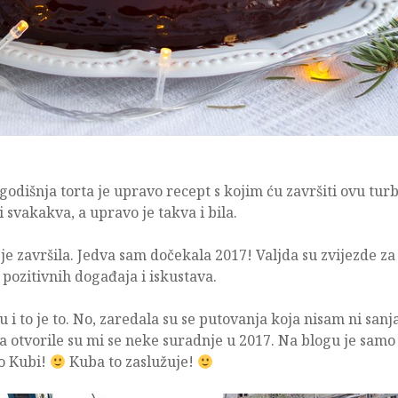
ogodišnja torta je upravo recept s kojim ću završiti ovu tu
 svakakva, a upravo je takva i bila.
o je završila. Jedva sam dočekala 2017! Valjda su zvijezde z
 pozitivnih događaja i iskustava.
ku i to je to. No, zaredala su se putovanja koja nisam ni sanj
 otvorile su mi se neke suradnje u 2017. Na blogu je samo 
 o Kubi!
Kuba to zaslužuje!