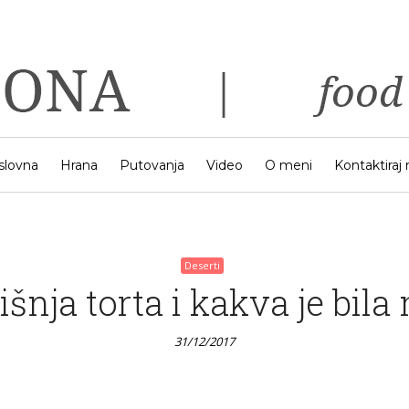
Deserti
Keksići s jabukom
31/12/2017
slovna
Hrana
Putovanja
Video
O meni
Kontaktiraj
Deserti
nja torta i kakva je bila
31/12/2017