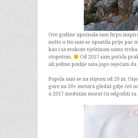
Ove godine upoznala sam hrpu inspirati
nešto u što sam se upustila prije par 
kao i sa svakom vještinom samo treba ma
otopotom.
Od 2017 sam počela prakti
ali jedino poslije sata joge osjećam da j
Popela sam se na stijenu od 20 m. Osj
gore na 20+ metara gledaš gdje ćeš naći
u 2017 međutim morat ću odgoditi za 