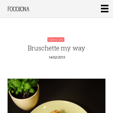
14/02/2015
Glavna jela
Bruschette my way
14/02/2015
Glavna jela
Same,
same but
different –