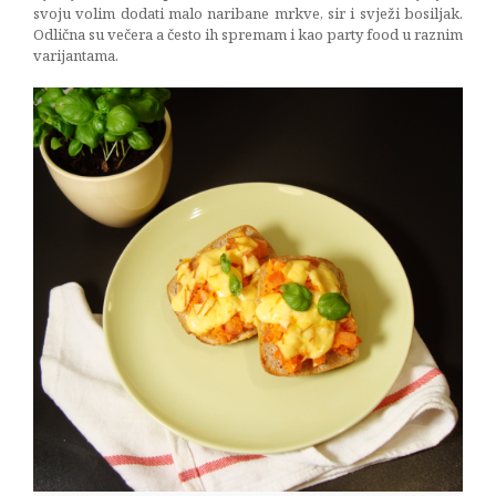
svoju volim dodati malo naribane mrkve, sir i svježi bosiljak.
Odlična su večera a često ih spremam i kao party food u raznim
varijantama.