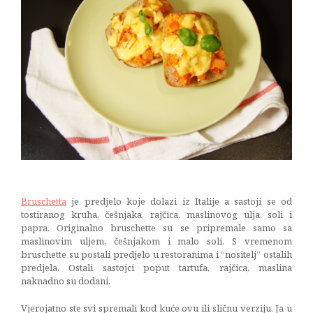
Tajland i
Kambodža
14/02/2015
Bruschetta
je predjelo koje dolazi iz Italije a sastoji se od
tostiranog kruha, češnjaka, rajčica, maslinovog ulja, soli i
papra. Originalno bruschette su se pripremale samo sa
maslinovim uljem, češnjakom i malo soli. S vremenom
bruschette su postali predjelo u restoranima i “nositelj” ostalih
predjela. Ostali sastojci poput tartufa, rajčica, maslina
naknadno su dodani.
Vjerojatno ste svi spremali kod kuće ovu ili sličnu verziju. Ja u