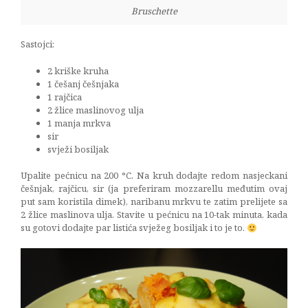
Bruschette
Sastojci:
2 kriške kruha
1 češanj češnjaka
1 rajčica
2 žlice maslinovog ulja
1 manja mrkva
sir
svježi bosiljak
Upalite pećnicu na 200 °C. Na kruh dodajte redom nasjeckani
češnjak, rajčicu, sir (ja preferiram mozzarellu međutim ovaj
put sam koristila dimek), naribanu mrkvu te zatim prelijete sa
2 žlice maslinova ulja. Stavite u pećnicu na 10-tak minuta, kada
su gotovi dodajte par listića svježeg bosiljak i to je to.