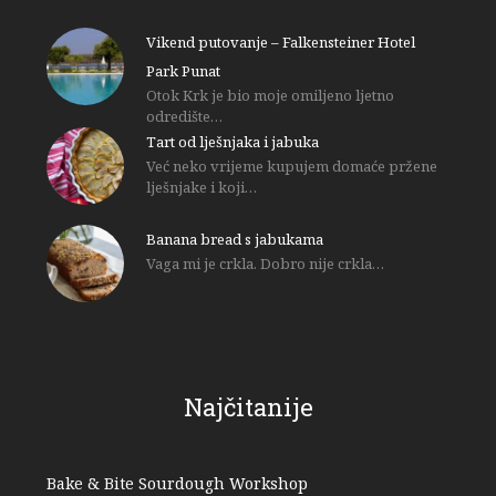
Vikend putovanje – Falkensteiner Hotel
Park Punat
Otok Krk je bio moje omiljeno ljetno
odredište…
Tart od lješnjaka i jabuka
Već neko vrijeme kupujem domaće pržene
lješnjake i koji…
Banana bread s jabukama
Vaga mi je crkla. Dobro nije crkla…
Najčitanije
Bake & Bite Sourdough Workshop