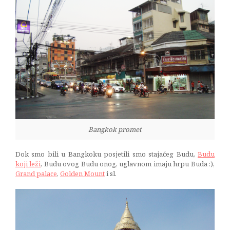
Bangkok promet
Dok smo bili u Bangkoku posjetili smo stajaćeg Budu,
Budu
koji leži
, Budu ovog Budu onog, uglavnom imaju hrpu Buda :),
Grand palace
,
Golden Mount
i sl.