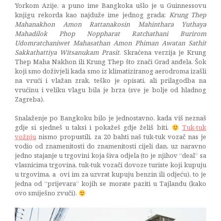
Yorkom Azije, a puno ime Bangkoka ušlo je u Guinnessovu
knjigu rekorda kao najduže ime jednog grada:
Krung Thep
Mahanakhon Amon Rattanakosin Mahinthara Yuthaya
Mahadilok Phop Noppharat Ratchathani Burirom
Udomratchaniwet Mahasathan Amon Phiman Awatan Sathit
Sakkathattiya Witsanukam Prasit
. Skraćena verzija je Krung
Thep Maha Nakhon ili Krung Thep što znači Grad anđela. Šok
koji smo doživjeli kada smo iz klimatiziranog aerodroma izašli
na vrući i vlažan zrak, teško je opisati, ali prilagodba na
vrućinu i veliku vlagu bila je brza (sve je bolje od hladnog
Zagreba).
Snalaženje po Bangkoku bilo je jednostavno, kada viš neznaš
gdje si sjedneš u taksi i pokažeš gdje želiš biti.
Tuk-tuk
vožnju
nismo propustili, za 20 bahti naš tuk-tuk vozač nas je
vodio od znamenitosti do znamenitosti cijeli dan, uz naravno
jedno stajanje u trgovini koja šiva odjela (to je njihov “deal” sa
vlasnicima trgovina, tuk-tuk vozači dovoze turiste koji kupuju
u trgovima, a ovi im za uzvrat kupuju benzin ili odjeću), to je
jedna od “prijevara” kojih se morate paziti u Tajlandu (kako
ovo smiješno zvuči).