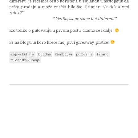
different” je rečenica često korištena u Tajlandu u nastojanju da
nešto prodaju a može značiti bilo što. Primjer:
“Is this a real
rolex?”
” Yes Sir, same same but different”
Eto toliko o putovanju u prvom postu, čitamo se i dalje!
Ps na blogu uskoro kreće moj prvi giveaway, pratite!
azijska kuhinja
buddha
Kambodža
putovanja
Tajland
tajlandska kuhinja