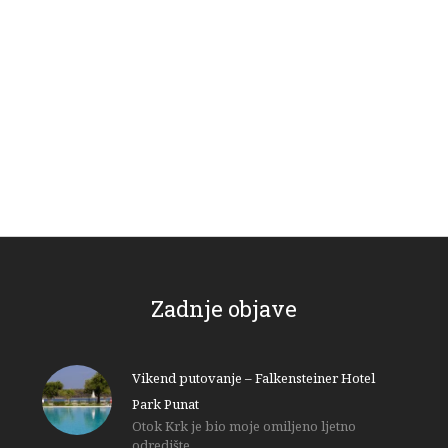
Zadnje objave
Vikend putovanje – Falkensteiner Hotel
Park Punat
Otok Krk je bio moje omiljeno ljetno
odredište…