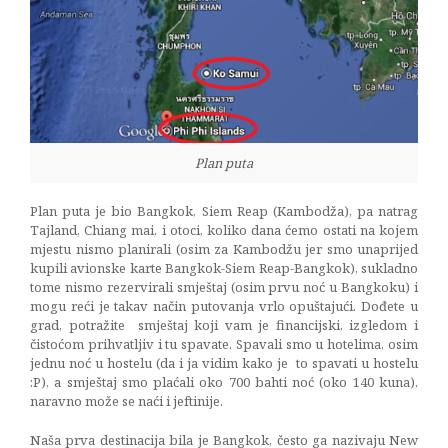
Plan puta
Plan puta je bio Bangkok, Siem Reap (Kambodža), pa natrag
Tajland, Chiang mai, i otoci, koliko dana ćemo ostati na kojem
mjestu nismo planirali (osim za Kambodžu jer smo unaprijed
kupili avionske karte Bangkok-Siem Reap-Bangkok), sukladno
tome nismo rezervirali smještaj (osim prvu noć u Bangkoku) i
mogu reći je takav način putovanja vrlo opuštajući. Dođete u
grad, potražite smještaj koji vam je financijski, izgledom i
čistoćom prihvatljiv i tu spavate. Spavali smo u hotelima, osim
jednu noć u hostelu (da i ja vidim kako je to spavati u hostelu
:P), a smještaj smo plaćali oko 700 bahti noć (oko 140 kuna),
naravno može se naći i jeftinije.
Naša prva destinacija bila je Bangkok, često ga nazivaju New