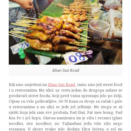
Khao San Road
Bili smo smješteni na
Khao San Road
, tamo smo jeli street food
i u restoranima. Na ulici, uz cestu jedan do drugoga nalaze se
prodavači street fooda, koji pred vama spremaju jelo po želji.
Cijene su vrlo prihvatljive, 50-70 kuna za dvoje za ručak i piće
u restoranima a na ulici se jede još jeftinije. Ne mogu se ni
sjetiti koja jela sam sve probala, Pad thai, Pat mee leung, Pad
Kra Po i još hrpu. Glavna namirnica im je riža i rezanci (glass
noodles, rice noodles), no Tajlanđani jedu više riže nego
rezanaca. U skoro svako jelo dodaju žlicu šećera, a sol ne