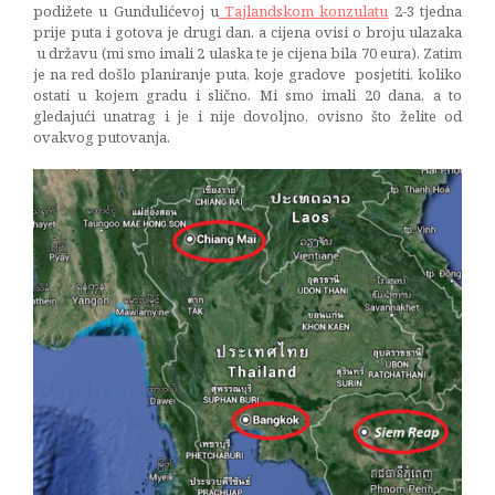
podižete u Gundulićevoj u
Tajlandskom konzulatu
2-3 tjedna
prije puta i gotova je drugi dan, a cijena ovisi o broju ulazaka
u državu (mi smo imali 2 ulaska te je cijena bila 70 eura). Zatim
je na red došlo planiranje puta, koje gradove posjetiti, koliko
ostati u kojem gradu i slično. Mi smo imali 20 dana, a to
gledajući unatrag i je i nije dovoljno, ovisno što želite od
ovakvog putovanja.