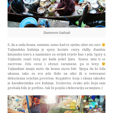
Damnoen Saduak
E, da a sada hrana, mmmm, samo kad se sjetim
sline mi cure
.
Tajlandska kuhinja je spicy, koriste curry, chilly, đumbir,
limunsku travu a namirnice su uvijek svježe kao i jela. Spicy u
Tajlandu znači Sexy, jer kada jedeš ljutu hranu, usta ti se
zacrvene, čelo orosi i obrazi zarumene, pa si Sexy.
Tajlanđani imaju moto da hrana mora biti lijepa da bi bila
ukusna, tako su sva jela (bilo na ulici ili u restoranu)
dekorirana svježim povrćem. Bogatstvo boja i okusa također
je karakteristika ove kuhinje. Doslovno, svako jelo koja sam
probala bilo je prefino, čak bi pojela i dekoraciju sa tanjura.:)