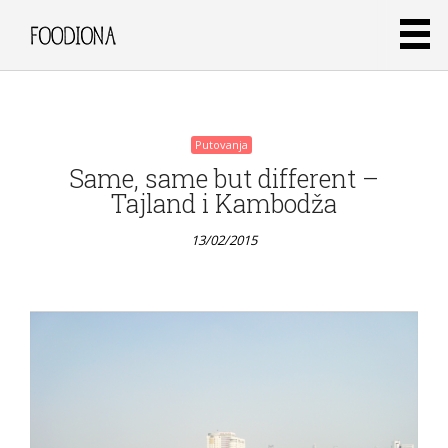
Putovanja
Same, same but different –
Tajland i Kambodža
13/02/2015
Putovanja
Marshmallow
bezglutenski