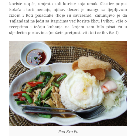
koriste uopće, umjesto soli koriste soja umak. Slastice poput
kolača i torti nemaju, njihov desert je mango sa ljepljivom
rižom i Roti palačinke (koje su savršene). Zanimljivo je da
Tajlanđani ne jedu sa štapićima već koriste žlicu i vilicu. Više o
receptima i tečaju kuhanja na kojem sam bila pisat ću u
sljedećim postovima (možete pretpostaviti biti će ih više :)).
Pad Kra Po