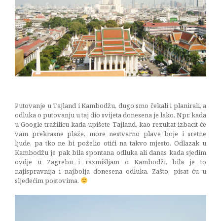
brownie
13/02/2015
Putovanje u Tajland i Kambodžu, dugo smo čekali i planirali, a
odluka o putovanju u taj dio svijeta donesena je lako. Npr. kada
u Google tražilicu kada upišete Tajland, kao rezultat izbacit će
vam prekrasne plaže, more nestvarno plave boje i sretne
ljude, pa tko ne bi poželio otići na takvo mjesto. Odlazak u
Kambodžu je pak bila spontana odluka ali danas kada sjedim
ovdje u Zagrebu i razmišljam o Kambodži, bila je to
najispravnija i najbolja donesena odluka. Zašto, pisat ću u
sljedećim postovima.