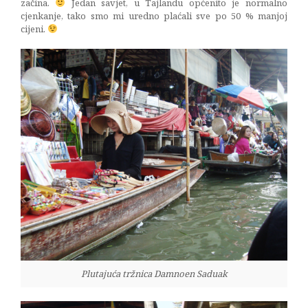
začina.
Jedan savjet, u Tajlandu općenito je normalno
cjenkanje, tako smo mi uredno plaćali sve po 50 % manjoj
cijeni.
Plutajuća tržnica Damnoen Saduak