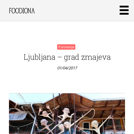
01/04/2017
Putovanja
Ljubljana – grad zmajeva
01/04/2017
Putovanja
Quiche s
piletinom,
blitvom i