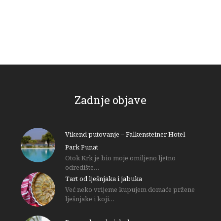
Zadnje objave
Vikend putovanje – Falkensteiner Hotel
Park Punat
Otok Krk je bio moje omiljeno ljetno
odredište…
Tart od lješnjaka i jabuka
Već neko vrijeme kupujem domaće pržene
lješnjake i koji…