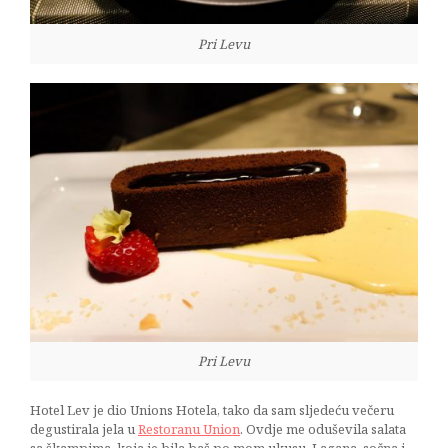
Pri Levu
Pri Levu
Hotel Lev je dio Unions Hotela, tako da sam sljedeću večeru
degustirala jela u
Restoranu Union
. Ovdje me oduševila salata
sa škampima, koja je bila baš po mom ukusu. Lagana, sočna i