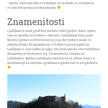
“otprta” kad sam bila u Ljubljani, no svakako se vraćam sa
svojim blogerima na degustaciju.
Znamenitosti
Ljubljana je mali grad koji možete obići pješice. Rano ujutro
sam se uputila na tvrđavu, odnosno Ljubljanski Stari grad.
Možete pješice (od Prešernovog trga do tvrđave imate 15
minuta šetnje) ili uspinjačom. S tvrđave puca pogled na
Ljubljanu a u pozadini su Alpe. Dio koji najviše vrvi turistima i
domaćima je Prešernov trg, Tromostovje i šetnica uz
Ljubljanicu. Rijeka Ljubljanica intenzivno je zelene boje a u
kombinaciji sa šarenim zgradama izgleda baš za razglednicu.