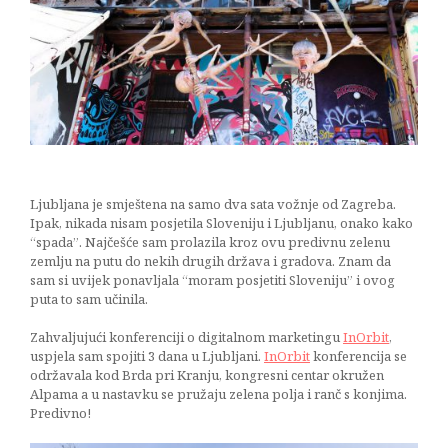
špinatom
01/04/2017
Ljubljana je smještena na samo dva sata vožnje od Zagreba.
Ipak, nikada nisam posjetila Sloveniju i Ljubljanu, onako kako
“spada”. Najčešće sam prolazila kroz ovu predivnu zelenu
zemlju na putu do nekih drugih država i gradova. Znam da
sam si uvijek ponavljala “moram posjetiti Sloveniju” i ovog
puta to sam učinila.
Zahvaljujući konferenciji o digitalnom marketingu
InOrbit
,
uspjela sam spojiti 3 dana u Ljubljani.
InOrbit
konferencija se
održavala kod Brda pri Kranju, kongresni centar okružen
Alpama a u nastavku se pružaju zelena polja i ranč s konjima.
Predivno!