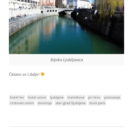
Rijeka Ljubljanica
Čitamo se i dalje!
hotel lev
hotel union
ljubljana
metelkova
pri levu
putovanje
restoran union
slovenija
stari grad lljubljana
tivoli park