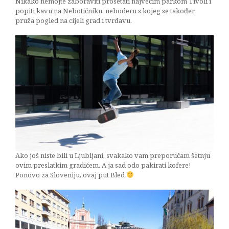
Nikako nemojte zaboraviti prošetati najvećim parkom Tivoli i
popiti kavu na Nebotičniku, neboderu s kojeg se također
pruža pogled na cijeli grad i tvrđavu.
Ako još niste bili u Ljubljani, svakako vam preporučam šetnju
ovim preslatkim gradićem. A ja sad odo pakirati kofere!
Ponovo za Sloveniju, ovaj put Bled