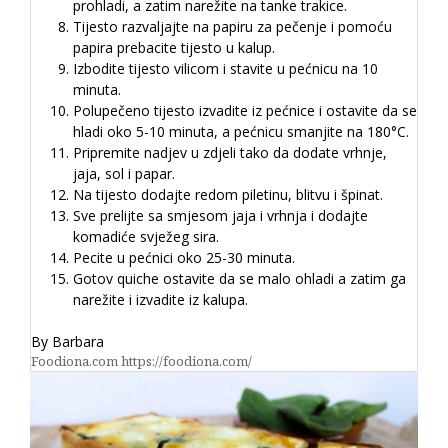
prohladi, a zatim narežite na tanke trakice.
Tijesto razvaljajte na papiru za pečenje i pomoću
papira prebacite tijesto u kalup.
Izbodite tijesto vilicom i stavite u pećnicu na 10
minuta.
Polupečeno tijesto izvadite iz pećnice i ostavite da se
hladi oko 5-10 minuta, a pećnicu smanjite na 180°C.
Pripremite nadjev u zdjeli tako da dodate vrhnje,
jaja, sol i papar.
Na tijesto dodajte redom piletinu, blitvu i špinat.
Sve prelijte sa smjesom jaja i vrhnja i dodajte
komadiće svježeg sira.
Pecite u pećnici oko 25-30 minuta.
Gotov quiche ostavite da se malo ohladi a zatim ga
narežite i izvadite iz kalupa.
By Barbara
Foodiona.com https://foodiona.com/