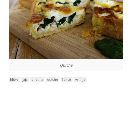
Quiche
blitva
jaja
piletina
quiche
špinat
vrhnje