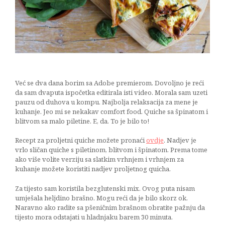
njena
lica
17/03/2017
Već se dva dana borim sa Adobe premierom. Dovoljno je reći
da sam dvaputa ispočetka editirala isti video. Morala sam uzeti
pauzu od duhova u kompu. Najbolja relaksacija za mene je
kuhanje. Jeo mi se nekakav comfort food. Quiche sa špinatom i
blitvom sa malo piletine. E, da. To je bilo to!
Recept za proljetni quiche možete pronaći
ovdje
. Nadjev je
vrlo sličan quiche s piletinom, blitvom i špinatom. Prema tome
ako više volite verziju sa slatkim vrhnjem i vrhnjem za
kuhanje možete koristiti nadjev proljetnog quicha.
Za tijesto sam koristila bezglutenski mix. Ovog puta nisam
umješala heljdino brašno. Mogu reći da je bilo skorz ok.
Naravno ako radite sa pšeničnim brašnom obratite pažnju da
tijesto mora odstajati u hladnjaku barem 30 minuta.