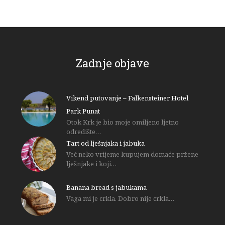
Zadnje objave
Vikend putovanje – Falkensteiner Hotel
Park Punat
Otok Krk je bio moje omiljeno ljetno
odredište…
Tart od lješnjaka i jabuka
Već neko vrijeme kupujem domaće pržene
lješnjake i koji…
Banana bread s jabukama
Vaga mi je crkla. Dobro nije crkla…