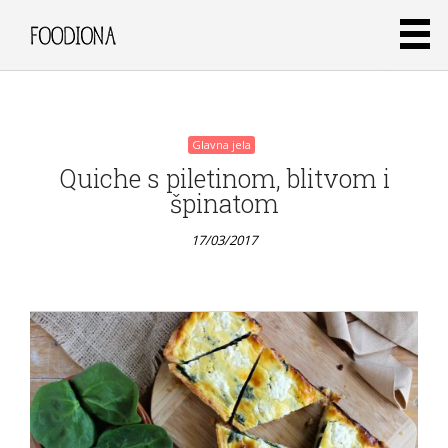
17/03/2017
Glavna jela
Quiche s piletinom, blitvom i
špinatom
17/03/2017
Glavna jela
Kuba –
Havana
i sva