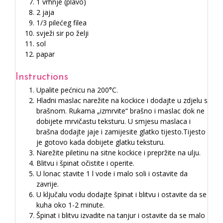
1 vrhnje (plavo)
2 jaja
1/3 pilećeg filea
svježi sir po želji
sol
papar
Instructions
Upalite pećnicu na 200°C.
Hladni maslac narežite na kockice i dodajte u zdjelu s
brašnom. Rukama „izmrvite“ brašno i maslac dok ne
dobijete mrvičastu teksturu. U smjesu maslaca i
brašna dodajte jaje i zamijesite glatko tijesto.Tijesto
je gotovo kada dobijete glatku teksturu.
Narežite piletinu na sitne kockice i prepržite na ulju.
Blitvu i špinat očistite i operite.
U lonac stavite 1 l vode i malo soli i ostavite da
zavrije.
U ključalu vodu dodajte špinat i blitvu i ostavite da se
kuha oko 1-2 minute.
Špinat i blitvu izvadite na tanjur i ostavite da se malo