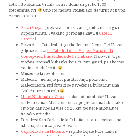
fotić i što okinuti. Vratila sam se doma sa preko 1500
fotografija, fyi.
Ono što morate vidjeti ako ste turist koji voli
zamenitosti su:
Plaza Vieja
– prekrasne održavane građevine i trg sa
hrpom turista. Svakako porobajte kavu u
Cafe El
Escorial
.
Plaza de la Catedral – trg također smješten u Old Havana,
gdje se nalazi
La Catedral de la Virgen María de la
Concepción Inmaculada de La Habana
. Na ovom trgu
možete pronaći kubanke koje će vam gatati, pa ako vas
zanima budućnost..
Museo de la revolucion
Malecon – nemojte propustiti šetnju poznatim
Maleconeom, niti družiti se navečer sa kubancima na
“zidiću” uz rum colu
Hotel National de Cuba
– jedan od “simbola” Havane,
nadvija se nad Maleconeom sa pogledom na luku. Iako
smo taj dan hodali više od 20 km, posjet Nationalu je
itekako vrijedio.
Fortaleza San Carlos de la Cabaña – utvrda locirana na
istočnoj strani zaljeva Havana
Capitolio de La Habana
– replika Bijele kuće, nakon