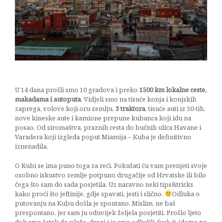
15/03/2017
U 14 dana prošli smo 10 gradova i preko
1500 km lokalne ceste,
makadama i autoputa
. Vidjeli smo na tisuće konja i konjskih
zaprega, volove koji oru zemlju,
3 traktora
, tisuće auti iz 50-tih,
nove kineske aute i kamione prepune kubanca koji idu na
posao. Od siromaštva, praznih cesta do bučnih ulica Havane i
Varadera koji izgleda poput Miamija – Kuba je definitivno
iznenadila.
O Kubi se ima puno toga za reći. Pokušati ću vam prenjeti svoje
osobno iskustvo zemlje potpuno drugačije od Hrvatske ili bilo
čega što sam do sada posjetila. Uz naravno neki tips&tricks
kako proći što jeftinije, gdje spavati, jesti i slično.
Odluka o
putovanju na Kubu došla je spontano. Mislim, ne baš
prespontano, jer sam ju oduvijek željela posjetiti. Prošlo ljeto
dok smo šetali do plaže, dragi i ja smo odlučili
fuck it
, idemo na