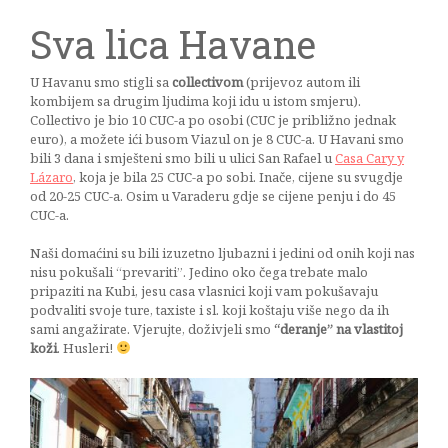
Sva lica Havane
U Havanu smo stigli sa
collectivom
(prijevoz autom ili
kombijem sa drugim ljudima koji idu u istom smjeru).
Collectivo je bio 10 CUC-a po osobi (CUC je približno jednak
euro), a možete ići busom Viazul on je 8 CUC-a. U Havani smo
bili 3 dana i smješteni smo bili u ulici San Rafael u
Casa Cary y
Lázaro
, koja je bila 25 CUC-a po sobi. Inače, cijene su svugdje
od 20-25 CUC-a. Osim u Varaderu gdje se cijene penju i do 45
CUC-a.
Naši domaćini su bili izuzetno ljubazni i jedini od onih koji nas
nisu pokušali “prevariti”. Jedino oko čega trebate malo
pripaziti na Kubi, jesu casa vlasnici koji vam pokušavaju
podvaliti svoje ture, taxiste i sl. koji koštaju više nego da ih
sami angažirate. Vjerujte, doživjeli smo
“deranje” na vlastitoj
koži
. Husleri!