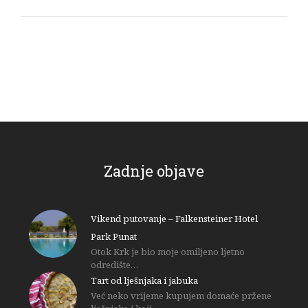
Zadnje objave
Vikend putovanje – Falkensteiner Hotel
Park Punat
Otok Krk je bio moje omiljeno ljetno
odredište…
Tart od lješnjaka i jabuka
Već neko vrijeme kupujem domaće pržene