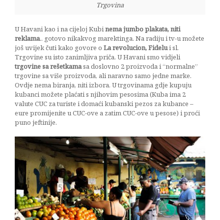
Trgovina
U Havani kao i na cijeloj Kubi
nema jumbo plakata, niti
reklama
.. gotovo nikakvog marektinga. Na radiju i tv-u možete
još uvijek čuti kako govore o
La revolucion, Fidelu
i sl.
Trgovine su isto zanimljiva priča. U Havani smo vidjeli
trgovine sa rešetkama
sa doslovno 2 proizvoda i “normalne”
trgovine sa više proizvoda, ali naravno samo jedne marke.
Ovdje nema biranja, niti izbora. U trgovinama gdje kupuju
kubanci možete plaćati s njihovim pesosima (Kuba ima 2
valute CUC za turiste i domaći kubanski pezos za kubance –
eure promijenite u CUC-ove a zatim CUC-ove u pesose) i proći
puno jeftinije.