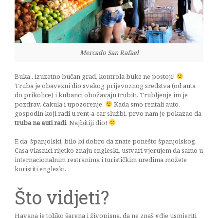
Mercado San Rafael
Buka.. izuzetno bučan grad, kontrola buke ne postoji!
Truba je obavezni dio svakog prijevoznog sredstva (od auta
do prikolice) i kubanci obožavaju trubiti. Trubljenje im je
pozdrav, ćakula i upozorenje.
Kada smo rentali auto,
gospodin koji radi u rent-a-car službi, prvo nam je pokazao da
truba na auti radi
. Najbitiji dio!
E da, španjolski, bilo bi dobro da znate ponešto španjolskog.
Casa vlasnici rijetko znaju engleski, ustvari vjerujem da samo u
internacionalnim restranima i turističkim uredima možete
koristiti engleski.
Što vidjeti?
Havana je toliko šarena i živopisna, da ne znaš gdje usmjeriti