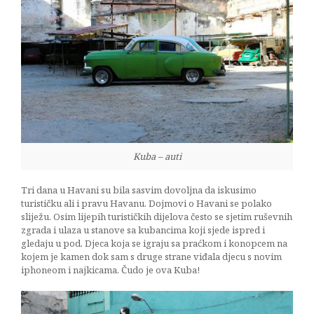
Kuba – auti
Tri dana u Havani su bila sasvim dovoljna da iskusimo
turističku ali i pravu Havanu. Dojmovi o Havani se polako
sliježu. Osim lijepih turističkih dijelova često se sjetim ruševnih
zgrada i ulaza u stanove sa kubancima koji sjede ispred i
gledaju u pod. Djeca koja se igraju sa praćkom i konopcem na
kojem je kamen dok sam s druge strane viđala djecu s novim
iphoneom i najkicama. Čudo je ova Kuba!