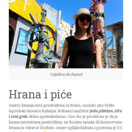
Cajellon de hamel
Hrana i piće
Gastro lutanja nisu predviđena za Kubu, osobito ako želite
isprobati domaću kuhinju. Kubanci najčešće
jedu piletinu, rižu
i crni grah
. Ništa spektakularno. Ono što je pozitivno je da je
hrana netretirana pesticidima, ne koriste umake ili konzervans.
Hrana je zdrava! Doduše, omjer ugljikohidrata i proteina je 3:1.