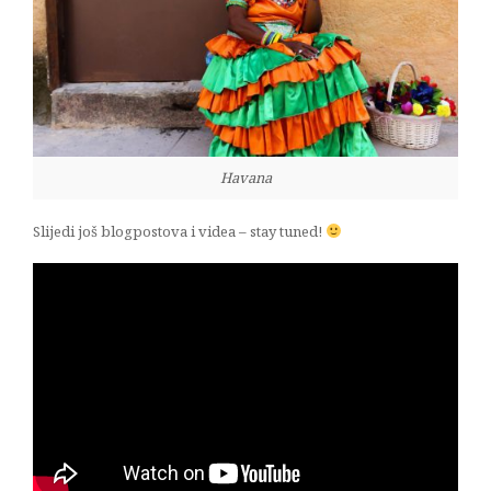
Havana
Slijedi još blogpostova i videa – stay tuned!