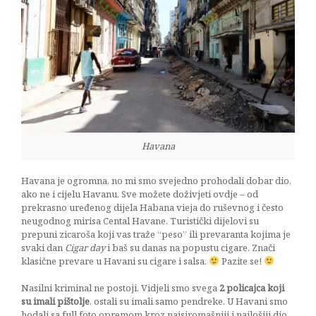
Havana
Havana je ogromna, no mi smo svejedno prohodali dobar dio,
ako ne i cijelu Havanu. Sve možete doživjeti ovdje – od
prekrasno uređenog dijela Habana vieja do ruševnog i često
neugodnog mirisa Cental Havane. Turistički dijelovi su
prepuni zicaroša koji vas traže “peso” ili prevaranta kojima je
svaki dan
Cigar day
i baš su danas na popustu cigare. Znači
klasične prevare u Havani su cigare i salsa.
Pazite se!
Nasilni kriminal ne postoji. Vidjeli smo svega
2 policajca koji
su imali pištolje
, ostali su imali samo pendreke. U Havani smo
hodali sa full foto opremom kroz najsiromašniji i najlošiji dio