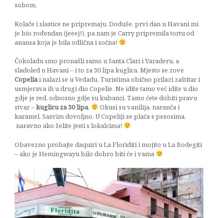
sobom.
Kolače i slastice ne pripremaju. Doduše, prvi dan u Havani mi
je bio rođendan (jeeej!), pa nam je Carry pripremila tortu od
anansa koja je bila odlična i sočna!
Čokoladu smo pronašli samo u Santa Clari i Varaderu, a
sladoled u Havani – i to za 30 lipa kuglica. Mjesto se zove
Copelia
i nalazi se u Vedadu. Turistima obično prilazi zaštitar i
usmjerava ih u drugi dio Copelie. Ne idite tamo već idite u dio
gdje je red, odnosno gdje su kubanci. Tamo ćete dobiti pravu
stvar –
kuglicu za 30 lipa
.
Okusi su vanilija, naranča i
karamel. Sasvim dovoljno. U Copeliji se plaća s pesosima,
naravno ako želite jesti s lokalcima!
Obavezno probajte daquiri u La Floriditi i mojito u La Bodegiti
– ako je Hemingwayu bilo dobro biti će i vama