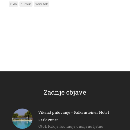
cikla
humus
slanutak
Zadnje objave
Vikend putovanje – Falkensteiner Hotel
Park Punat
Otok Krk je bio moje omiljeno ljetno