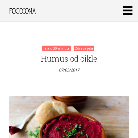
lica
07/03/2017
Jela u 30 minuta
Zdrava jela
Humus od cikle
07/03/2017
Jela u 30 minuta
Zdrava jela
Torta od
sira s
preljevom