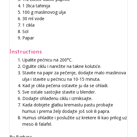
1 žlica tahinija
100 g maslinovog ulja
30 ml vode
1 cikla
Sol
Papar
Instructions
Upalite pećnicu na 200°C.
Ogulite ciklu i narežite na takne kolutiće.
Stavite na papir za pečenje, dodajte malo maslinova
ulja i stavite u pećnicu na 10-15 minuta.
Kad je cikla pečena ostavite ju da se ohladi.
Sve ostale sastojke stavite u blender.
Dodajte ohlađenu ciklu i izmiksajte.
Kada dobijete glatku kremastu pastu probajte
humus i prema želji dodajte još soli ili papra.
Humus ohladite i poslužite uz krekere ili kao prilog uz
meso ili falafel.
By Barbara