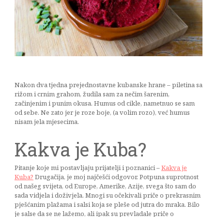
od
naranče
07/03/2017
Nakon dva tjedna prejednostavne kubanske hrane – piletina sa
rižom i crnim grahom, žudila sam za nečim šarenim,
začinjenim i punim okusa. Humus od cikle, nametnuo se sam
od sebe. Ne zato jer je roze boje, (a volim rozo), već humus
nisam jela mjesecima.
Kakva je Kuba?
Pitanje koje mi postavljaju prijatelji i poznanici –
Kakva je
Kuba?
Drugačija, je moj najčešći odgovor. Potpuna suprotnost
od našeg svijeta, od Europe, Amerike, Azije, svega što sam do
sada vidjela i doživjela. Mnogi su očekivali priče o prekrasnim
pješćanim plažama i salsi koja se pleše od jutra do mraka. Bilo
je salse da se ne lažemo, ali ipak su prevladale priče o