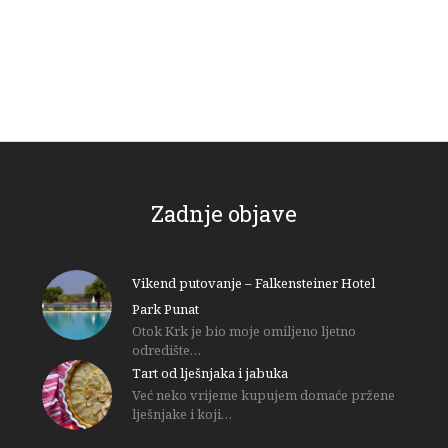
Zadnje objave
Vikend putovanje – Falkensteiner Hotel
Park Punat
Otok Krk je bio moje omiljeno ljetno
odredište…
Tart od lješnjaka i jabuka
Već neko vrijeme kupujem domaće pržene
lješnjake i koji…