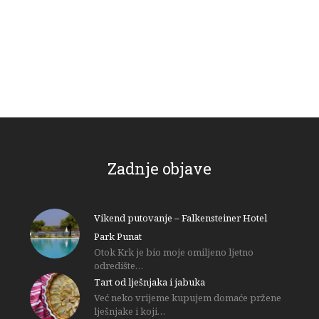
Zadnje objave
Vikend putovanje – Falkensteiner Hotel
Park Punat
Otok Krk je bio moje omiljeno ljetno
odredište…
Tart od lješnjaka i jabuka
Već neko vrijeme kupujem domaće pržene
lješnjake i koji…