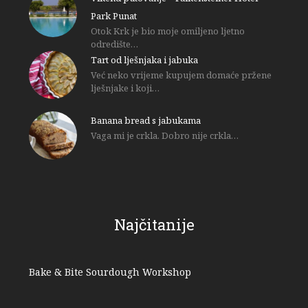
Park Punat
Otok Krk je bio moje omiljeno ljetno
odredište…
Tart od lješnjaka i jabuka
Već neko vrijeme kupujem domaće pržene
lješnjake i koji…
Banana bread s jabukama
Vaga mi je crkla. Dobro nije crkla…
Najčitanije
Bake & Bite Sourdough Workshop