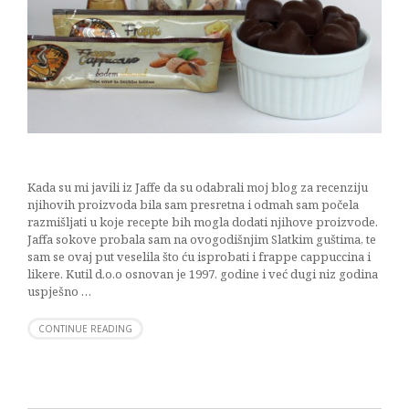
Kada su mi javili iz Jaffe da su odabrali moj blog za recenziju
njihovih proizvoda bila sam presretna i odmah sam počela
razmišljati u koje recepte bih mogla dodati njihove proizvode.
Jaffa sokove probala sam na ovogodišnjim Slatkim guštima, te
sam se ovaj put veselila što ću isprobati i frappe cappuccina i
likere. Kutil d.o.o osnovan je 1997. godine i već dugi niz godina
uspješno …
CONTINUE READING