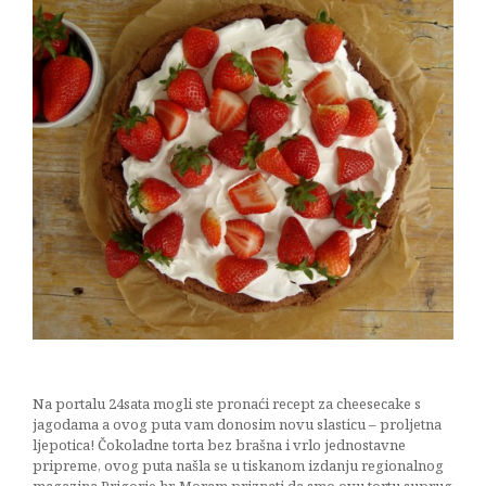
Na portalu 24sata mogli ste pronaći recept za cheesecake s
jagodama a ovog puta vam donosim novu slasticu – proljetna
ljepotica! Čokoladne torta bez brašna i vrlo jednostavne
pripreme, ovog puta našla se u tiskanom izdanju regionalnog
magazina Prigorje.hr. Moram priznati da smo ovu tortu suprug