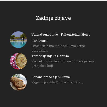
Zadnje objave
Vikend putovanje – Falkensteiner Hotel
Park Punat
Otok Krk je bio moje omiljeno ljetno
odredište…
Tart od lješnjaka i jabuka
Već neko vrijeme kupujem domaće pržene
lješnjake i koji…
Banana bread s jabukama
Vaga mi je crkla. Dobro nije crkla…