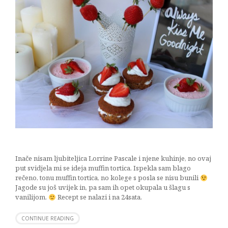
Inače nisam ljubiteljica Lorrine Pascale i njene kuhinje, no ovaj
put svidjela mi se ideja muffin tortica. Ispekla sam blago
rečeno, tonu muffin tortica, no kolege s posla se nisu bunili
Jagode su još uvijek in, pa sam ih opet okupala u šlagu s
vanilijom.
Recept se nalazi i na 24sata.
CONTINUE READING