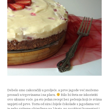
Debelo smo zakoračili u proljeće, a prve jagode već možemo
pronaći u trgovinama i na placu.
Bilo bi šteta ne iskoristiti
ovo ukusno voće, pa eto jedan recept bez pečenja koji će svima
uspjeti od prve. Torta od sira i bijele čokolade s jagodama već
je neko vrijeme objavljena na 24sata, no pozitivni komentari i