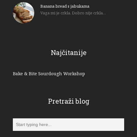
Banana bread s jabukama
Vaga mi je crkla. Dobro nije crkla…
Najčitanije
Bake & Bite Sourdough Workshop
Pretraži blog