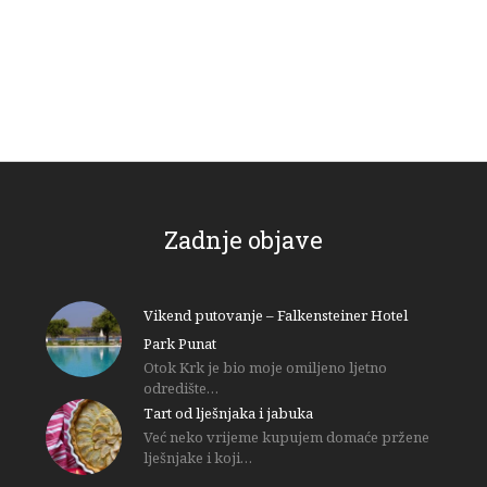
Zadnje objave
Vikend putovanje – Falkensteiner Hotel
Park Punat
Otok Krk je bio moje omiljeno ljetno
odredište…
Tart od lješnjaka i jabuka
Već neko vrijeme kupujem domaće pržene
lješnjake i koji…