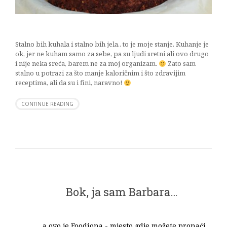
Stalno bih kuhala i stalno bih jela.. to je moje stanje. Kuhanje je
ok, jer ne kuham samo za sebe, pa su ljudi sretni ali ovo drugo
i nije neka sreća, barem ne za moj organizam.
Zato sam
stalno u potrazi za što manje kaloričnim i što zdravijim
receptima, ali da su i fini, naravno!
CONTINUE READING
Bok, ja sam Barbara…
...a ovo je Foodiona - mjesto gdje možete pronaći