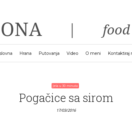
Jela u 30 minuta
Proljetni quiche
17/03/2016
slovna
Hrana
Putovanja
Video
O meni
Kontaktiraj
Jela u 30 minuta
Pogačice sa sirom
17/03/2016