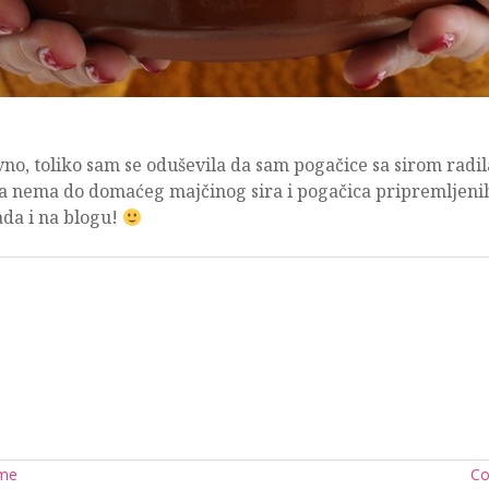
no, toliko sam se oduševila da sam pogačice sa sirom radil
a nema do domaćeg majčinog sira i pogačica pripremljenih 
sada i na blogu!
ime
Co