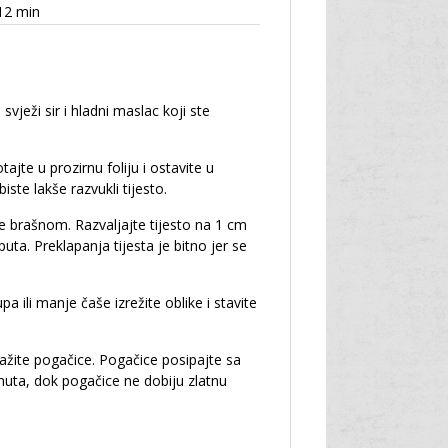
12 min
vježi sir i hladni maslac koji ste
tajte u prozirnu foliju i ostavite u
ste lakše razvukli tijesto.
te brašnom. Razvaljajte tijesto na 1 cm
uta. Preklapanja tijesta je bitno jer se
a ili manje čaše izrežite oblike i stavite
mažite pogačice. Pogačice posipajte sa
uta, dok pogačice ne dobiju zlatnu