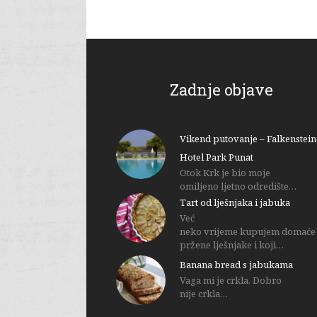
Zadnje objave
Vikend putovanje – Falkenstein
Hotel Park Punat
Otok Krk je bio moje
omiljeno ljetno odredište…
Tart od lješnjaka i jabuka
Već
neko vrijeme kupujem domaće
pržene lješnjake i koji…
Banana bread s jabukama
Vaga mi je crkla. Dobro
nije crkla…