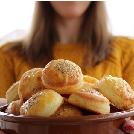
Jela u 30 minuta
Uskršnji cupcakes
17/03/2016