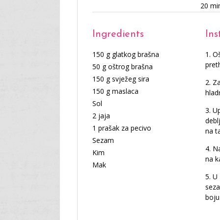
20 mi
Ingredients
Ins
150 g glatkog brašna
Oš
pret
50 g oštrog brašna
150 g svježeg sira
Za
150 g maslaca
hlad
Sol
Up
2 jaja
debl
1 prašak za pecivo
na t
Sezam
Na
Kim
na k
Mak
U 
seza
boju