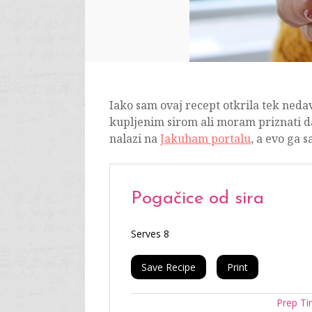
Iako sam ovaj recept otkrila tek nedav
kupljenim sirom ali moram priznati d
nalazi na
Jakuham portalu
, a evo ga 
Pogačice od sira
Serves 8
Save Recipe
Print
Prep T