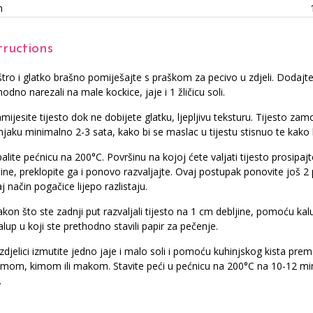
n
tructions
tro i glatko brašno pomiješajte s praškom za pecivo u zdjeli. Dodajte s
hodno narezali na male kockice, jaje i 1 žličicu soli.
mijesite tijesto dok ne dobijete glatku, ljepljivu teksturu. Tijesto zamo
njaku minimalno 2-3 sata, kako bi se maslac u tijestu stisnuo te kako bi
alite pećnicu na 200°C. Površinu na kojoj ćete valjati tijesto prosipaj
jine, preklopite ga i ponovo razvaljajte. Ovaj postupak ponovite još 2 p
aj način pogačice lijepo razlistaju.
kon što ste zadnji put razvaljali tijesto na 1 cm debljine, pomoću kalup
alup u koji ste prethodno stavili papir za pečenje.
zdjelici izmutite jedno jaje i malo soli i pomoću kuhinjskog kista pre
mom, kimom ili makom. Stavite peći u pećnicu na 200°C na 10-12 min
.