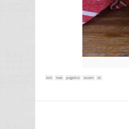
kim
mak
pogačice
sezam
sir