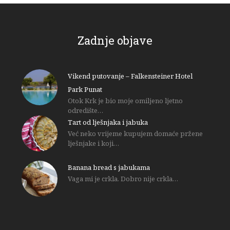
Zadnje objave
Vikend putovanje – Falkensteiner Hotel
Park Punat
Otok Krk je bio moje omiljeno ljetno
odredište…
Tart od lješnjaka i jabuka
Već neko vrijeme kupujem domaće pržene
lješnjake i koji…
Banana bread s jabukama
Vaga mi je crkla. Dobro nije crkla…