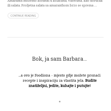
Amaranth možemo koristiti u kolačima, varivima, kao doručak
ili salata. Proljetna salata sa amaranthom brzo se sprema …
CONTINUE READING
Bok, ja sam Barbara…
...a ovo je Foodiona - mjesto gdje možete pronaći
recepte i inspiraciju za vlastita jela.
Budite
znatiželjni, jedite, kuhajte i putujte!