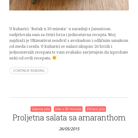
U kuharici “Ručak u 30 minuta” u suradnji s Jamnicom,
sudjelovala sam sa četiri brza i jednostavna recepta. Moj
najdraži je Ultimativni sendvič s avokadom i odličnim umakom
od meda i senfa. U kuharici se nalazi ukupno 20 brzih i
jednostavnih recepata te vam svakako savjetujem da isprobate
neki od ovih recepata.
CONTINUE READING
Glavna jela
Jela u 30 minuta
Zdrava jela
Proljetna salata sa amaranthom
26/05/2015