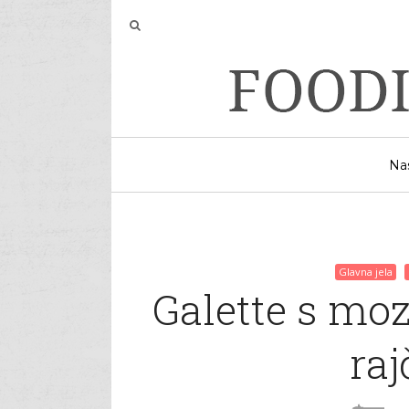
Na
Glavna jela
Galette s moz
ra