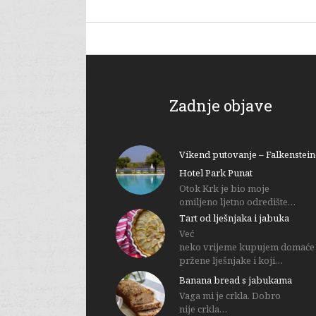
Zadnje objave
Vikend putovanje – Falkenstein
Hotel Park Punat
Otok Krk je bio moje
omiljeno ljetno odredište…
Tart od lješnjaka i jabuka
Već
neko vrijeme kupujem domaće
pržene lješnjake i koji…
Banana bread s jabukama
Vaga mi je crkla. Dobro
nije crkla…