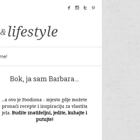
facebook
instagram
twitter
pinterest
 me!
Bok, ja sam Barbara…
...a ovo je Foodiona - mjesto gdje možete
pronaći recepte i inspiraciju za vlastita
jela.
Budite znatiželjni, jedite, kuhajte i
putujte!