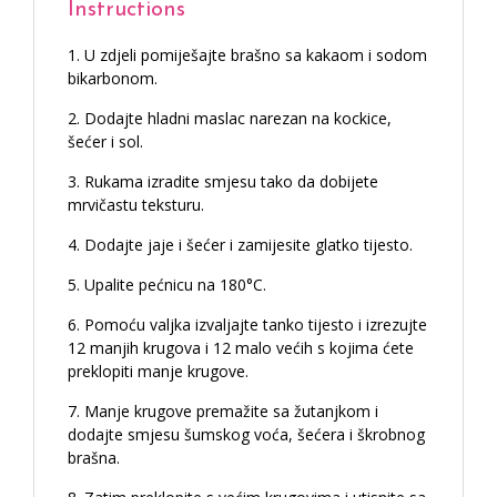
Instructions
U zdjeli pomiješajte brašno sa kakaom i sodom
bikarbonom.
Dodajte hladni maslac narezan na kockice,
šećer i sol.
Rukama izradite smjesu tako da dobijete
mrvičastu teksturu.
Dodajte jaje i šećer i zamijesite glatko tijesto.
Upalite pećnicu na 180°C.
Pomoću valjka izvaljajte tanko tijesto i izrezujte
12 manjih krugova i 12 malo većih s kojima ćete
preklopiti manje krugove.
Manje krugove premažite sa žutanjkom i
dodajte smjesu šumskog voća, šećera i škrobnog
brašna.