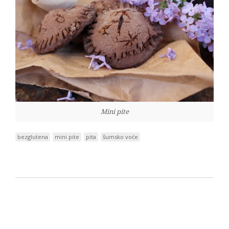
Mini pite
bezglutena
mini pite
pita
šumsko voće