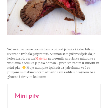
16/04/2016
Već neko vrijeme razmišljam o piti od jabuka i kako bih ju
stvarnoo trebala pripremiti. A taman sam jučer vidjela da je
kolegica blogerica
Matejka
pripremila preslatke mini pite s
višnjama, i odluka je pala odmah – prvo što radim u subotu su
mini pite!
Moje mini pite ipak nisu s jabukama već su
punjene šumskim voćem a tijesto sam radila s brašnom bez
glutena i sirovim kakaom!
Mini pite