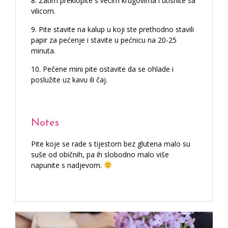
Zatim preklopite s većim krugovima i utisnite sa
vilicom.
Pite stavite na kalup u koji ste prethodno stavili
papir za pećenje i stavite u pećnicu na 20-25
minuta.
Pečene mini pite ostavite da se ohlade i
poslužite uz kavu ili čaj.
Notes
Pite koje se rade s tijestom bez glutena malo su
suše od običnih, pa ih slobodno malo više
napunite s nadjevom.