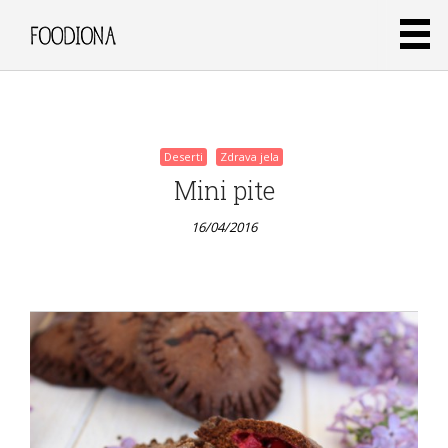
16/04/2016
Deserti
Zdrava jela
Mini pite
16/04/2016
Deserti
Zdrava jela
Ultimativni
sendvič