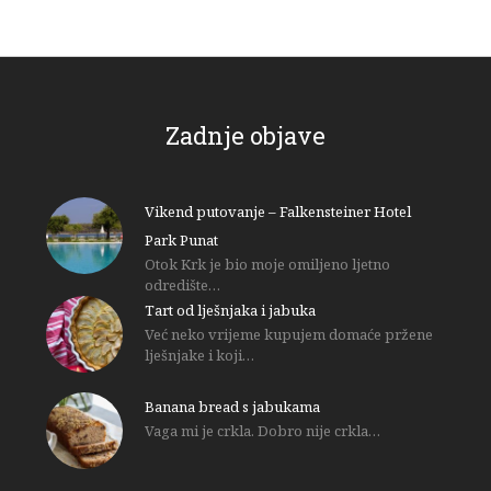
Zadnje objave
Vikend putovanje – Falkensteiner Hotel
Park Punat
Otok Krk je bio moje omiljeno ljetno
odredište…
Tart od lješnjaka i jabuka
Već neko vrijeme kupujem domaće pržene
lješnjake i koji…
Banana bread s jabukama
Vaga mi je crkla. Dobro nije crkla…