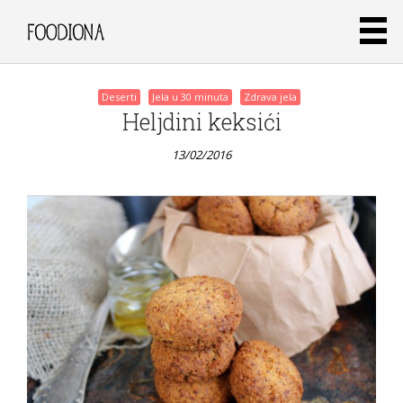
Posts
Deserti
Jela u 30 minuta
Zdrava jela
Heljdini keksići
navigation
13/02/2016