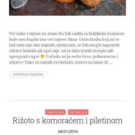
Već neko vrijeme ne znam što bih radila sa heljdinim brašnom
koje sam kupila ima već mjesec dana. Osim kruha koji mi se
baš tada nije dao mijesiti, sjetila sam se bih mogla napraviti
zdrave keksiće ali opet nije mi se dalo tražiti recepte niti
upregnuti vagu!
Trebalo mi je nešto brzo, jednostavno i
zdravo! Tako su nastali ovi keksići. Gotovi za samo 20 …
CONTINUE READING
Glavna jela
Zdrava jela
Rižoto s komoračem i piletinom
04/01/2016