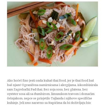
Ako hoćeš fino jesti onda kuhaš thai food, jer je thai food baš
baš njam! Ograničena namirnicama i alergijama, iskombinirala
sam Zagrebački Pad thai. Bez soja sosa, bez glutena, bez
oystster sosa ali sa đumbirom, limunskom travom i domaćim
češnjakom, nepce se prisjetilo Tajlanda i njihove specifične
kuhinje. Jeli smo naravno sa štapićima da bi doživljaju bio