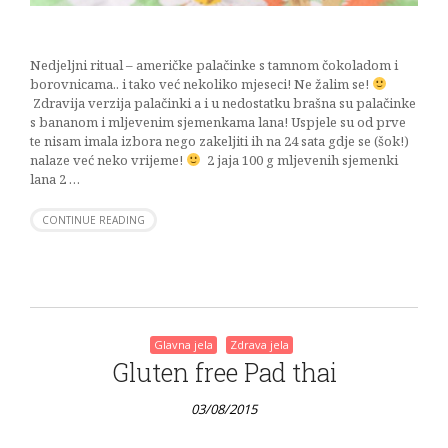
Nedjeljni ritual – američke palačinke s tamnom čokoladom i
borovnicama.. i tako već nekoliko mjeseci! Ne žalim se!
Zdravija verzija palačinki a i u nedostatku brašna su palačinke
s bananom i mljevenim sjemenkama lana! Uspjele su od prve
te nisam imala izbora nego zakeljiti ih na 24 sata gdje se (šok!)
nalaze već neko vrijeme!
2 jaja 100 g mljevenih sjemenki
lana 2 …
CONTINUE READING
Glavna jela
Zdrava jela
Gluten free Pad thai
03/08/2015