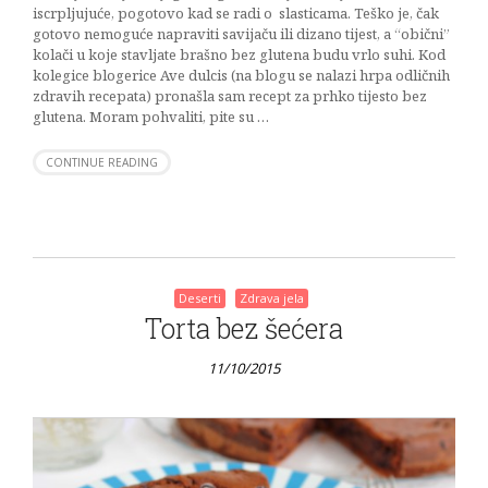
iscrpljujuće, pogotovo kad se radi o slasticama. Teško je, čak
gotovo nemoguće napraviti savijaču ili dizano tijest, a “obični”
kolači u koje stavljate brašno bez glutena budu vrlo suhi. Kod
kolegice blogerice Ave dulcis (na blogu se nalazi hrpa odličnih
zdravih recepata) pronašla sam recept za prhko tijesto bez
glutena. Moram pohvaliti, pite su …
CONTINUE READING
Deserti
Zdrava jela
Torta bez šećera
11/10/2015