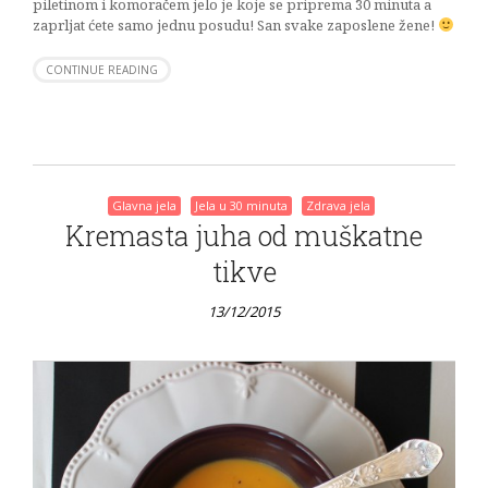
piletinom i komoračem jelo je koje se priprema 30 minuta a
zaprljat ćete samo jednu posudu! San svake zaposlene žene!
CONTINUE READING
Glavna jela
Jela u 30 minuta
Zdrava jela
Kremasta juha od muškatne
tikve
13/12/2015