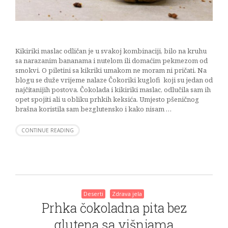
Kikiriki maslac odličan je u svakoj kombinaciji, bilo na kruhu
sa narazanim bananama i nutelom ili domaćim pekmezom od
smokvi. O piletini sa kikriki umakom ne moram ni pričati. Na
blogu se duže vrijeme nalaze Čokoriki kuglofi koji su jedan od
najčitanijih postova. Čokolada i kikiriki maslac, odlučila sam ih
opet spojiti ali u obliku prhkih keksića. Umjesto pšeničnog
brašna koristila sam bezglutensko i kako nisam …
CONTINUE READING
Deserti
Zdrava jela
Prhka čokoladna pita bez
glutena sa višnjama