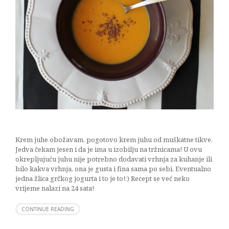
Krem juhe obožavam, pogotovo krem juhu od muškatne tikve.
Jedva čekam jesen i da je ima u izobilju na tržnicama! U ovu
okrepljujuću juhu nije potrebno dodavati vrhnja za kuhanje ili
bilo kakva vrhnja, ona je gusta i fina sama po sebi. Eventualno
jedna žlica grčkog jogurta i to je to!:) Recept se već neko
vrijeme nalazi na 24 sata!
CONTINUE READING