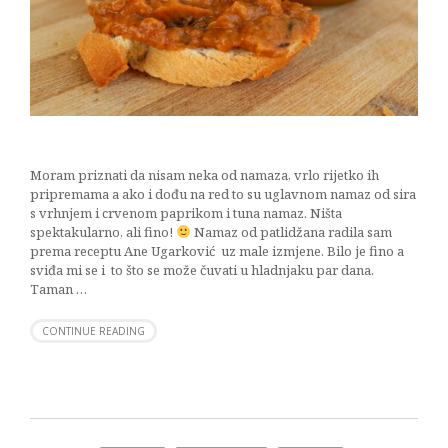
Moram priznati da nisam neka od namaza, vrlo rijetko ih
pripremama a ako i dođu na red to su uglavnom namaz od sira
s vrhnjem i crvenom paprikom i tuna namaz. Ništa
spektakularno, ali fino!
Namaz od patlidžana radila sam
prema receptu Ane Ugarković uz male izmjene. Bilo je fino a
sviđa mi se i to što se može čuvati u hladnjaku par dana.
Taman …
CONTINUE READING