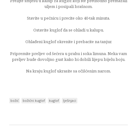
Prelijte smjesu u kalup za kuglof koji ste prethodno premazali
uljem i posipali brašnom.
Stavite u pećnicu i precite oko 40-tak minuta.
Ostavite kuglof da se ohladi u kalupu.
Ohlađeni kuglof okrenite i prebacite na tanjur.
Pripremite preljev od šećera u prahu i soka limuna. Neka vam
preljev bude dovoljno gust kako bi dobili lijepu bijelu boju.
Na kraju kuglof ukrasite sa očišćenim narom.
božić
božićni kuglof
kuglof
lješnjaci