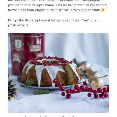
mirisan baš onako kako sam i očekivala! S oduševljenjem
prenosim ovaj recept i vama. Ako ste već priremili sve za ovaj
Božić, neka vam kuglof bude inspiracija za Novu godinu!
Ps isprike što recept nije u formatu kao inače, “oni” imaju
problema. :S