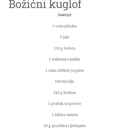
Božićni kuglof
Sastojci
1 veća jabuka
3 jaja
150 g šećera
1 mahuna vanilije
1 čaša (200ml) jogurta
100 ml ulja
220 g brašna
1 prašak za pecivo
1 žličica cimeta
50 g grožđica i lješnjaka