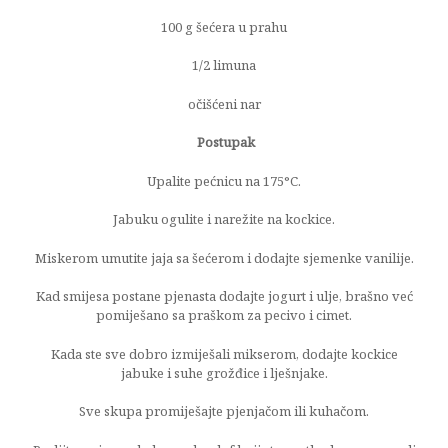
100 g šećera u prahu
1/2 limuna
očišćeni nar
Postupak
Upalite pećnicu na 175°C.
Jabuku ogulite i narežite na kockice.
Miskerom umutite jaja sa šećerom i dodajte sjemenke vanilije.
Kad smijesa postane pjenasta dodajte jogurt i ulje, brašno već
pomiješano sa praškom za pecivo i cimet.
Kada ste sve dobro izmiješali mikserom, dodajte kockice
jabuke i suhe grožđice i lješnjake.
Sve skupa promiješajte pjenjačom ili kuhačom.