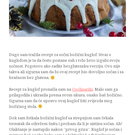
kuglof
24/12/2017
Dugo sam tražila recept za sočni božićni kuglof. Stvar s
kuglofom je ta da često postane suh i vrlo brzo izgubi svoju
sočnost. Pogotovo ako radite bezglutensku verziju. Ovo nije
takva ali sigurna sam da bi ovaj recept bio dovoljno sočan i sa
brašnom bez glutena.
Recept za kuglof pronašla sam na
Coolinariki
. Malo sam ga
prilagodila i ukrasila prema svom ukusu, onako baš božićno.
Sigurna sam da će upravo ovaj kuglof biti zvijezda mog
božićnog stola.
Dok sam fotkala božićni kuglof sa strepnjom sam čekala
trenutak da odrežem šnitu i probam da li je uistinu sočan. Ah!
Olakšanje je nastupilo nakon “prvog griza”. Kuglof je sočan i