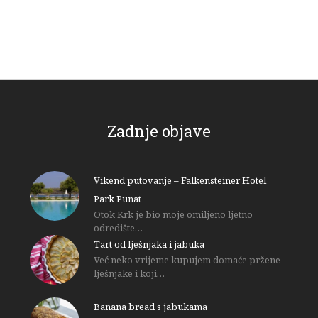
Zadnje objave
Vikend putovanje – Falkensteiner Hotel
Park Punat
Otok Krk je bio moje omiljeno ljetno
odredište…
Tart od lješnjaka i jabuka
Već neko vrijeme kupujem domaće pržene
lješnjake i koji…
Banana bread s jabukama