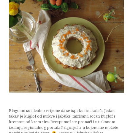
Blagdani su idealno vrijeme da se ispeku fini kolači. Jedan
takav je kuglof od mrkve i jabuke, mirisan i sočan kuglof s
kremom od krem sira. Recept možete pronaći i u tiskanom
izdanju regionalnog portala Prigorje.hr, u kojem me možete
pratiti u rubrici Gastro.
Sastojci: Biskvit • 1 šalica