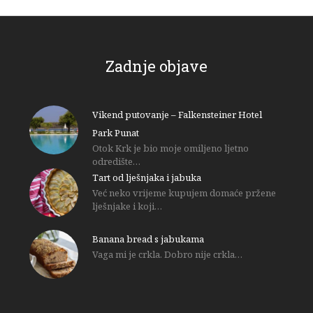
Zadnje objave
Vikend putovanje – Falkensteiner Hotel
Park Punat
Otok Krk je bio moje omiljeno ljetno
odredište…
Tart od lješnjaka i jabuka
Već neko vrijeme kupujem domaće pržene
lješnjake i koji…
Banana bread s jabukama
Vaga mi je crkla. Dobro nije crkla…