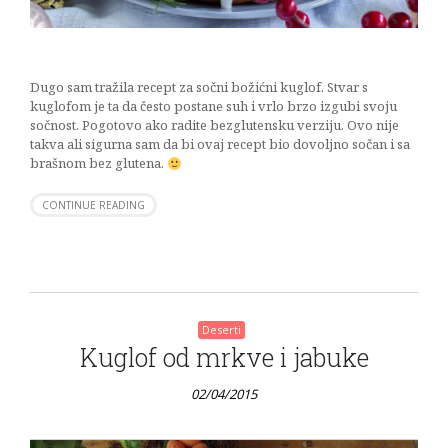
Dugo sam tražila recept za sočni božićni kuglof. Stvar s
kuglofom je ta da često postane suh i vrlo brzo izgubi svoju
sočnost. Pogotovo ako radite bezglutensku verziju. Ovo nije
takva ali sigurna sam da bi ovaj recept bio dovoljno sočan i sa
brašnom bez glutena.
CONTINUE READING
Deserti
Kuglof od mrkve i jabuke
02/04/2015