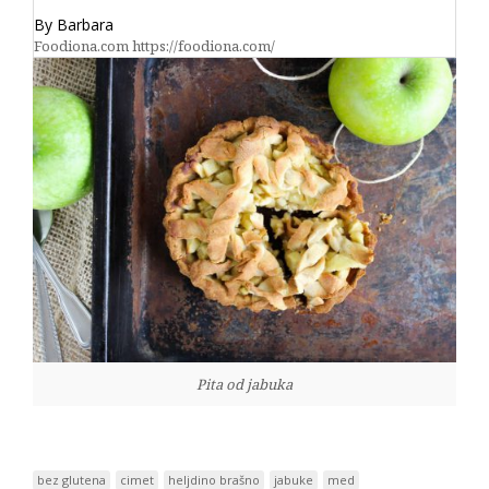
By Barbara
Foodiona.com https://foodiona.com/
Pita od jabuka
bez glutena
cimet
heljdino brašno
jabuke
med