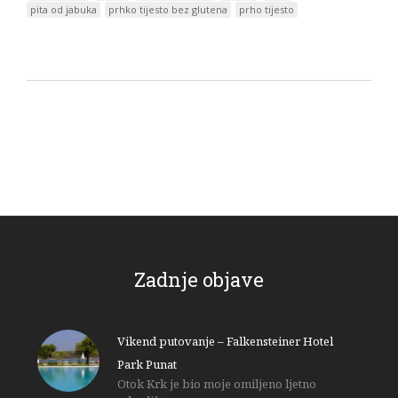
pita od jabuka
prhko tijesto bez glutena
prho tijesto
Zadnje objave
Vikend putovanje – Falkensteiner Hotel
Park Punat
Otok Krk je bio moje omiljeno ljetno