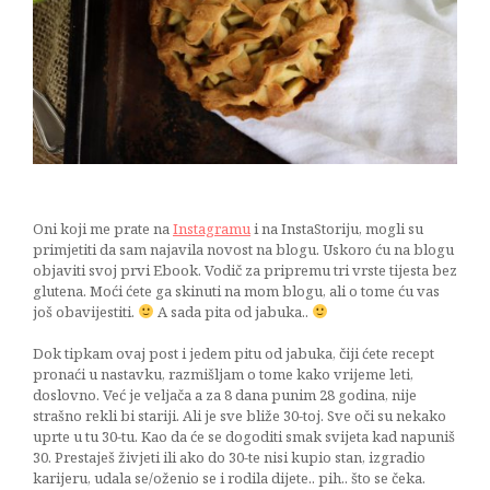
kremom
od
naranče
02/02/2017
Oni koji me prate na
Instagramu
i na InstaStoriju, mogli su
primjetiti da sam najavila novost na blogu. Uskoro ću na blogu
objaviti svoj prvi Ebook. Vodič za pripremu tri vrste tijesta bez
glutena. Moći ćete ga skinuti na mom blogu, ali o tome ću vas
još obavijestiti.
A sada pita od jabuka..
Dok tipkam ovaj post i jedem pitu od jabuka, čiji ćete recept
pronaći u nastavku, razmišljam o tome kako vrijeme leti,
doslovno. Već je veljača a za 8 dana punim 28 godina, nije
strašno rekli bi stariji. Ali je sve bliže 30-toj. Sve oči su nekako
uprte u tu 30-tu. Kao da će se dogoditi smak svijeta kad napuniš
30. Prestaješ živjeti ili ako do 30-te nisi kupio stan, izgradio
karijeru, udala se/oženio se i rodila dijete.. pih.. što se čeka.