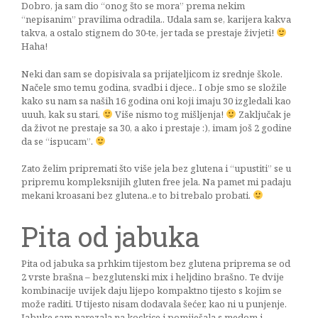
Dobro, ja sam dio “onog što se mora” prema nekim
“nepisanim” pravilima odradila.. Udala sam se, karijera kakva
takva, a ostalo stignem do 30-te, jer tada se prestaje živjeti!
Haha!
Neki dan sam se dopisivala sa prijateljicom iz srednje škole.
Načele smo temu godina, svadbi i djece.. I obje smo se složile
kako su nam sa naših 16 godina oni koji imaju 30 izgledali kao
uuuh, kak su stari,
Više nismo tog mišljenja!
Zaključak je
da život ne prestaje sa 30, a ako i prestaje :), imam još 2 godine
da se “ispucam”.
Zato želim pripremati što više jela bez glutena i “upustiti” se u
pripremu kompleksnijih gluten free jela. Na pamet mi padaju
mekani kroasani bez glutena..e to bi trebalo probati.
Pita od jabuka
Pita od jabuka sa prhkim tijestom bez glutena priprema se od
2 vrste brašna – bezglutenski mix i heljdino brašno. Te dvije
kombinacije uvijek daju lijepo kompaktno tijesto s kojim se
može raditi. U tijesto nisam dodavala šećer, kao ni u punjenje.
Jabuke sam narezala na kockice i pomiješala s medom i