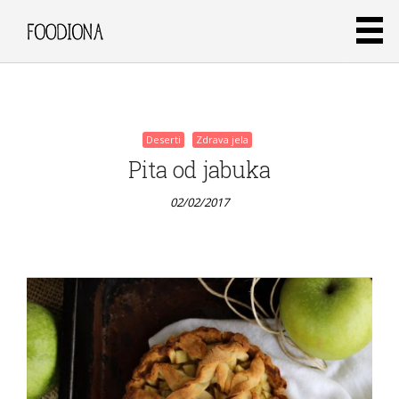
naranče
02/02/2017
Deserti
Zdrava jela
Pita od jabuka
02/02/2017
Deserti
Zdrava jela
Čokoladne
mini
tortice s