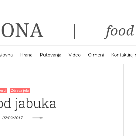
slovna
Hrana
Putovanja
Video
O meni
Kontaktiraj
erti
Zdrava jela
od jabuka
02/02/2017