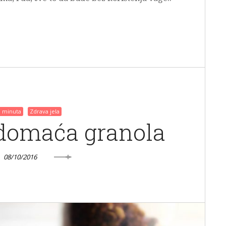
0 minuta
Zdrava jela
domaća granola
08/10/2016