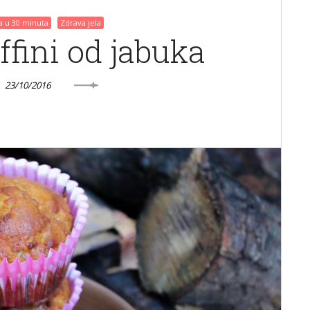
la u 30 minuta
Zdrava jela
fini od jabuka
23/10/2016