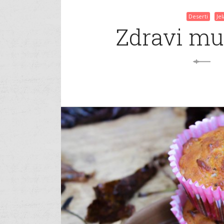
Deserti
Je
Zdravi muf