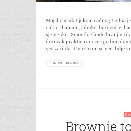
Moj doručak tijekom radnog tjedna je
ruku – bananu, jabuke, borovnice, ba
sjemenke.. Smoothie bude hranjiv i da
doručak prakticiram već godinu dana i
već zasitila. Ono što mi se već dulje 
CONTINUE READING
Des
Brownie to