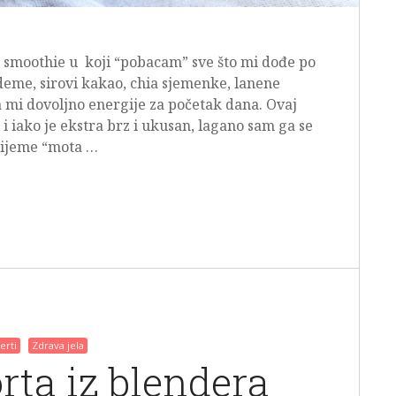
 smoothie u koji “pobacam” sve što mi dođe po
deme, sirovi kakao, chia sjemenke, lanene
 mi dovoljno energije za početak dana. Ovaj
 iako je ekstra brz i ukusan, lagano sam ga se
vrijeme “mota …
erti
Zdrava jela
rta iz blendera