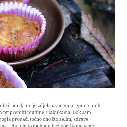
 obzirom da mi je zdjela s voćem prepuna finih
am pripremiti muffine s jabukama. Dok sam
mogla pronaći točno ono što želim, zdrave,
a, i da, sve to da bude bez korištenja vage..