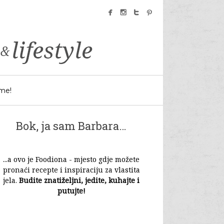
facebook
instagram
twitter
pinterest
 me!
Bok, ja sam Barbara…
...a ovo je Foodiona - mjesto gdje možete
pronaći recepte i inspiraciju za vlastita
jela.
Budite znatiželjni, jedite, kuhajte i
putujte!