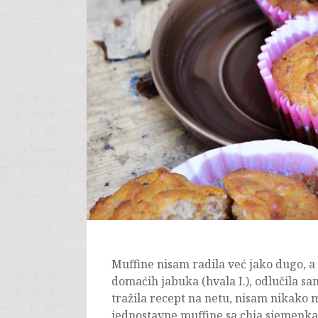
Muffine nisam radila već jako dugo, a
domaćih jabuka (hvala I.), odlučila s
tražila recept na netu, nisam nikako 
jednostavne muffine sa chia sjemenkam