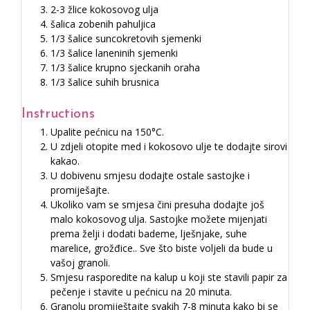
2-3 žlice kokosovog ulja
šalica zobenih pahuljica
1/3 šalice suncokretovih sjemenki
1/3 šalice laneninih sjemenki
1/3 šalice krupno sjeckanih oraha
1/3 šalice suhih brusnica
Instructions
Upalite pećnicu na 150°C.
U zdjeli otopite med i kokosovo ulje te dodajte sirovi
kakao.
U dobivenu smjesu dodajte ostale sastojke i
promiješajte.
Ukoliko vam se smjesa čini presuha dodajte još
malo kokosovog ulja. Sastojke možete mijenjati
prema želji i dodati bademe, lješnjake, suhe
marelice, grožđice.. Sve što biste voljeli da bude u
vašoj granoli.
Smjesu rasporedite na kalup u koji ste stavili papir za
pečenje i stavite u pećnicu na 20 minuta.
Granolu promiještajte svakih 7-8 minuta kako bi se