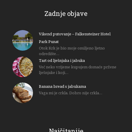
Zadnje objave
Vikend putovanje – Falkensteiner Hotel
Park Punat
Otok Krk je bio moje omiljeno ljetno
odredište…
Tart od lješnjaka i jabuka
Već neko vrijeme kupujem domaće pržene
lješnjake i koji…
Banana bread s jabukama
Vaga mi je crkla. Dobro nije crkla…
Najčitanije