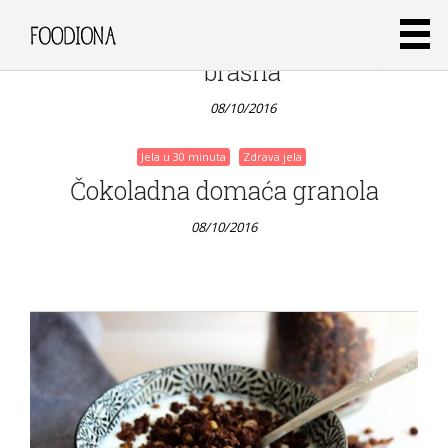
od
rižinog
brašna
08/10/2016
Jela u 30 minuta
Zdrava jela
Čokoladna domaća granola
08/10/2016
Jela u 30 minuta
Zdrava jela
Štrudla
bez
glutena