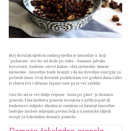
sa
šljivama
08/10/2016
Moj doručak tijekom radnog tjedna je smoothie u koji
“pobacam” sve što mi dođe po ruku – bananu, jabuke,
borovnice, bademe, sirovi kakao, chia sjemenke, lanene
sjemenke.. Smoothie bude hranjiv i da mi dovoljno energije za
početak dana. Ovaj doručak prakticiram već godinu dana i iako
je ekstra brz i ukusan, lagano sam ga se već zasitila.
Ono što mi se već dulje vrijeme “mota po glavi” je domaća
granola. Fina hrskava granola uronjena u grčki jogurt ili
bademovo mlijeko, idealna je zamjena za jutarnji smoothie.
Sastojke možete mijenjati prema želji a u nastavku slijedi
recept za čokoladnu domaću granolu.