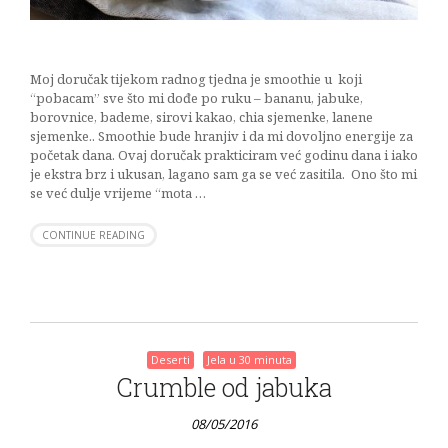
Moj doručak tijekom radnog tjedna je smoothie u koji
“pobacam” sve što mi dođe po ruku – bananu, jabuke,
borovnice, bademe, sirovi kakao, chia sjemenke, lanene
sjemenke.. Smoothie bude hranjiv i da mi dovoljno energije za
početak dana. Ovaj doručak prakticiram već godinu dana i iako
je ekstra brz i ukusan, lagano sam ga se već zasitila. Ono što mi
se već dulje vrijeme “mota …
CONTINUE READING
Deserti
Jela u 30 minuta
Crumble od jabuka
08/05/2016