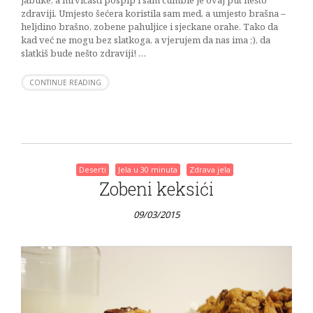
jabuke, a mrvičasti pospip i sam cumble je ovaj put nešto
zdraviji. Umjesto šećera koristila sam med, a umjesto brašna –
heljdino brašno, zobene pahuljice i sjeckane orahe. Tako da
kad već ne mogu bez slatkoga, a vjerujem da nas ima ;), da
slatkiš bude nešto zdraviji! …
CONTINUE READING
Deserti
Jela u 30 minuta
Zdrava jela
Zobeni keksići
09/03/2015