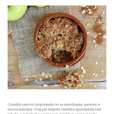
Crumble sam već pripremala i to sa marelicama, naravno u
sezoni marelica. Ovaj put umjesto marelica upotrijebila sam