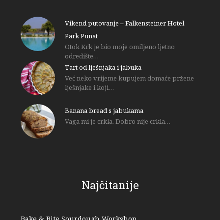
Vikend putovanje – Falkensteiner Hotel
Park Punat
Otok Krk je bio moje omiljeno ljetno
odredište…
Tart od lješnjaka i jabuka
Već neko vrijeme kupujem domaće pržene
lješnjake i koji…
Banana bread s jabukama
Vaga mi je crkla. Dobro nije crkla…
Najčitanije
Bake & Bite Sourdough Workshop