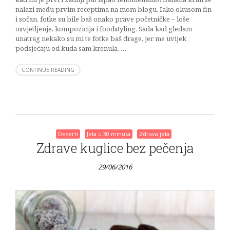
nalazi među prvim receptima na mom blogu. Iako okusom fin
i sočan, fotke su bile baš onako prave početničke – loše
osvjetljenje, kompozicija i foodstyling. Sada kad gledam
unatrag nekako su mi te fotke baš drage, jer me uvijek
podsjećaju od kuda sam krenula, …
CONTINUE READING
Deserti
Jela u 30 minuta
Zdrava jela
Zdrave kuglice bez pečenja
29/06/2016