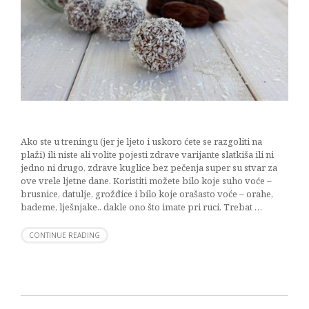
Ako ste u treningu (jer je ljeto i uskoro ćete se razgoliti na
plaži) ili niste ali volite pojesti zdrave varijante slatkiša ili ni
jedno ni drugo, zdrave kuglice bez pečenja super su stvar za
ove vrele ljetne dane. Koristiti možete bilo koje suho voće –
brusnice, datulje, grožđice i bilo koje orašasto voće – orahe,
bademe, lješnjake.. dakle ono što imate pri ruci. Trebat …
CONTINUE READING