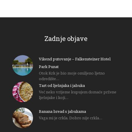
Zadnje objave
Vikend putovanje – Falkensteiner Hotel
Park Punat
Otok Krk je bio moje omiljeno ljetno
odredište…
Tart od lješnjaka i jabuka
Već neko vrijeme kupujem domaće pržene
lješnjake i koji…
Banana bread s jabukama
Vaga mi je crkla. Dobro nije crkla…