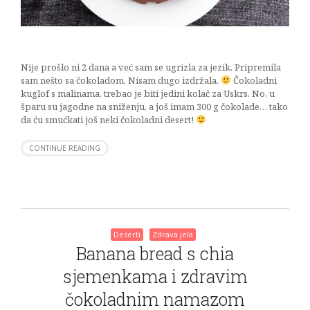
Nije prošlo ni 2 dana a već sam se ugrizla za jezik. Pripremila
sam nešto sa čokoladom. Nisam dugo izdržala.
Čokoladni
kuglof s malinama, trebao je biti jedini kolač za Uskrs. No, u
šparu su jagodne na sniženju, a još imam 300 g čokolade… tako
da ću smućkati još neki čokoladni desert!
CONTINUE READING
Deserti
Zdrava jela
Banana bread s chia
sjemenkama i zdravim
čokoladnim namazom